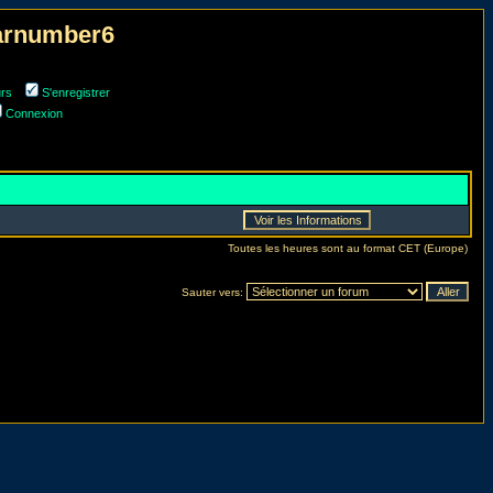
narnumber6
urs
S'enregistrer
Connexion
Toutes les heures sont au format CET (Europe)
Sauter vers: