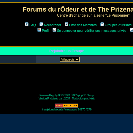
Forums du rÔdeur et de The Prize
Centre d'échange sur la série "Le Prisonnier"
FAQ
Rechercher
Liste des Membres
Groupes d'utilisate
Profil
Se connecter pour vérifier ses messages privés
Rejoindre un Groupe
Powered by
phpBB
© 2001, 2005 phpBB Group
Version Fr réalisée par :
2037
| Traduction par :
Hélix
Inscriptions bloqués / messages: 74770 / 279