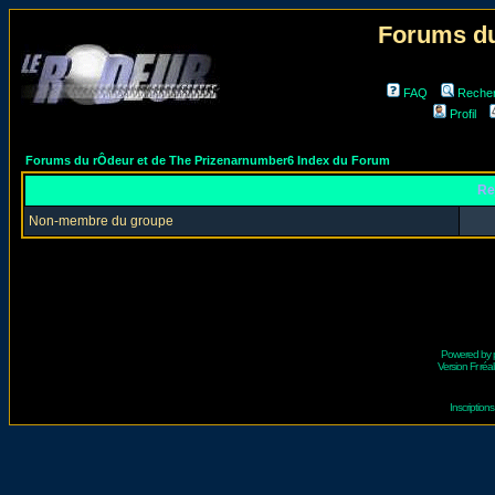
Forums du
FAQ
Reche
Profil
Forums du rÔdeur et de The Prizenarnumber6 Index du Forum
Re
Non-membre du groupe
Powered by
Version Fr réal
Inscriptio