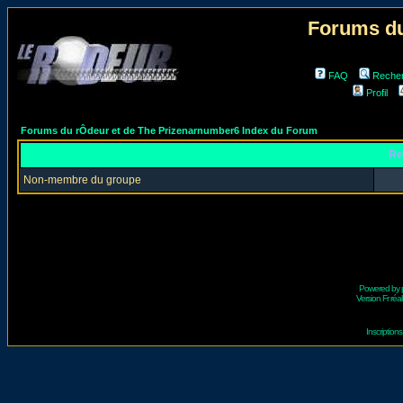
Forums du
FAQ
Reche
Profil
Forums du rÔdeur et de The Prizenarnumber6 Index du Forum
Re
Non-membre du groupe
Powered by
Version Fr réal
Inscriptio