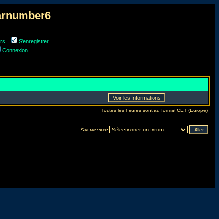
narnumber6
urs
S'enregistrer
Connexion
Toutes les heures sont au format CET (Europe)
Sauter vers: