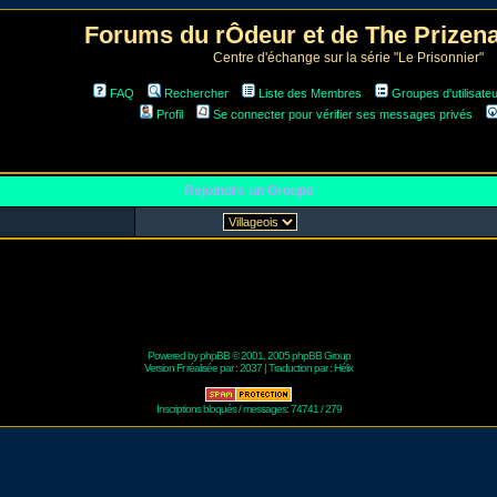
Forums du rÔdeur et de The Prize
Centre d'échange sur la série "Le Prisonnier"
FAQ
Rechercher
Liste des Membres
Groupes d'utilisate
Profil
Se connecter pour vérifier ses messages privés
Rejoindre un Groupe
Powered by
phpBB
© 2001, 2005 phpBB Group
Version Fr réalisée par :
2037
| Traduction par :
Hélix
Inscriptions bloqués / messages: 74741 / 279