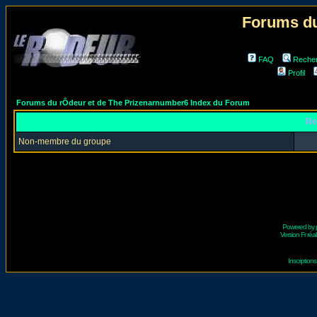
Forums du
FAQ
Reche
Profil
Forums du rÔdeur et de The Prizenarnumber6 Index du Forum
Re
Non-membre du groupe
Powered by
Version Fr réal
Inscriptio