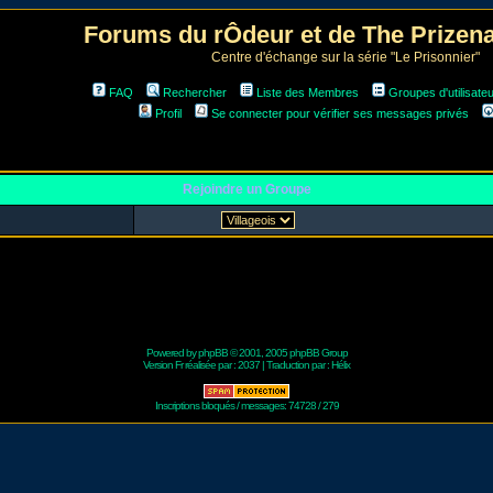
Forums du rÔdeur et de The Prize
Centre d'échange sur la série "Le Prisonnier"
FAQ
Rechercher
Liste des Membres
Groupes d'utilisate
Profil
Se connecter pour vérifier ses messages privés
Rejoindre un Groupe
Powered by
phpBB
© 2001, 2005 phpBB Group
Version Fr réalisée par :
2037
| Traduction par :
Hélix
Inscriptions bloqués / messages: 74728 / 279