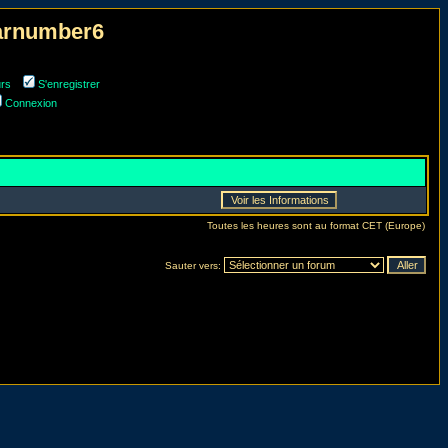
narnumber6
urs
S'enregistrer
Connexion
Toutes les heures sont au format CET (Europe)
Sauter vers: