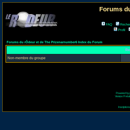
Forums du
FAQ
Reche
Profil
Forums du rÔdeur et de The Prizenarnumber6 Index du Forum
Re
Non-membre du groupe
Powered by
Version Fr réal
Inscriptio