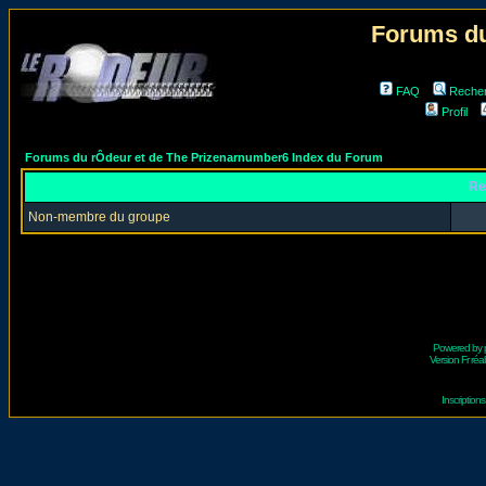
Forums du
FAQ
Reche
Profil
Forums du rÔdeur et de The Prizenarnumber6 Index du Forum
Re
Non-membre du groupe
Powered by
Version Fr réal
Inscriptio