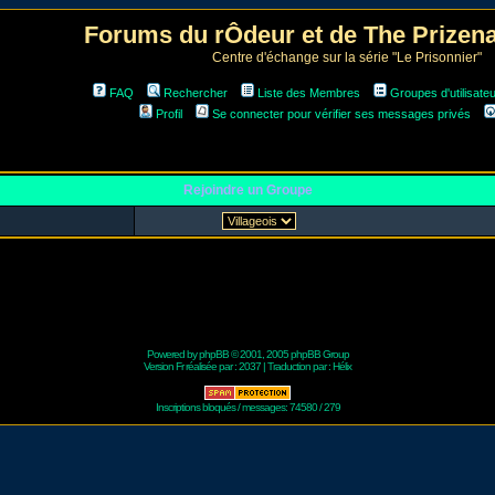
Forums du rÔdeur et de The Prize
Centre d'échange sur la série "Le Prisonnier"
FAQ
Rechercher
Liste des Membres
Groupes d'utilisate
Profil
Se connecter pour vérifier ses messages privés
Rejoindre un Groupe
Powered by
phpBB
© 2001, 2005 phpBB Group
Version Fr réalisée par :
2037
| Traduction par :
Hélix
Inscriptions bloqués / messages: 74580 / 279