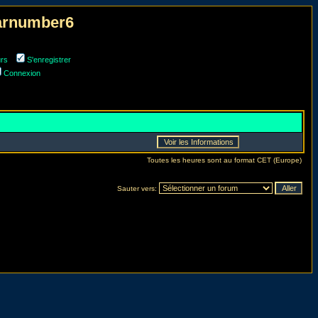
narnumber6
urs
S'enregistrer
Connexion
Toutes les heures sont au format CET (Europe)
Sauter vers: