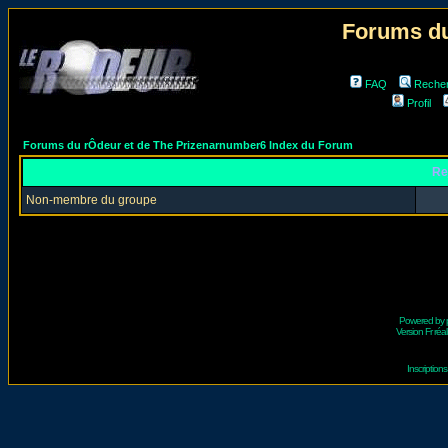
Forums du
FAQ
Reche
Profil
Forums du rÔdeur et de The Prizenarnumber6 Index du Forum
Re
Non-membre du groupe
Powered by
Version Fr réal
Inscriptio