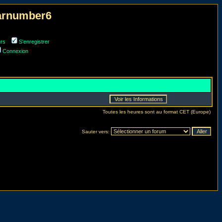
narnumber6
urs
S'enregistrer
Connexion
Toutes les heures sont au format CET (Europe)
Sauter vers: