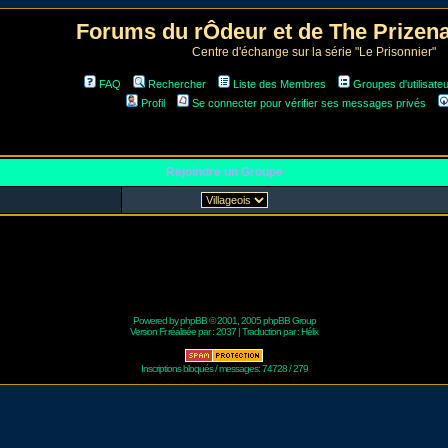
Forums du rÔdeur et de The Prize
Centre d'échange sur la série "Le Prisonnier"
FAQ
Rechercher
Liste des Membres
Groupes d'utilisate
Profil
Se connecter pour vérifier ses messages privés
Rejoindre un Groupe
Powered by
phpBB
© 2001, 2005 phpBB Group
Version Fr réalisée par :
2037
| Traduction par :
Hélix
Inscriptions bloqués / messages: 74728 / 279