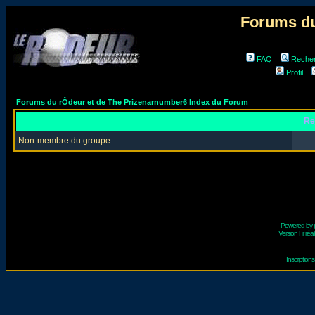
Forums du
FAQ
Reche
Profil
Forums du rÔdeur et de The Prizenarnumber6 Index du Forum
Re
Non-membre du groupe
Powered by
Version Fr réal
Inscriptio