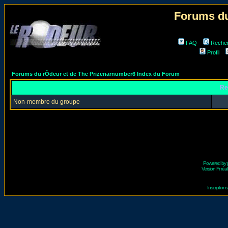
Forums du
FAQ
Reche
Profil
Forums du rÔdeur et de The Prizenarnumber6 Index du Forum
Re
Non-membre du groupe
Powered by
Version Fr réal
Inscriptio