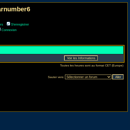
narnumber6
urs
S'enregistrer
Connexion
Toutes les heures sont au format CET (Europe)
Sauter vers: