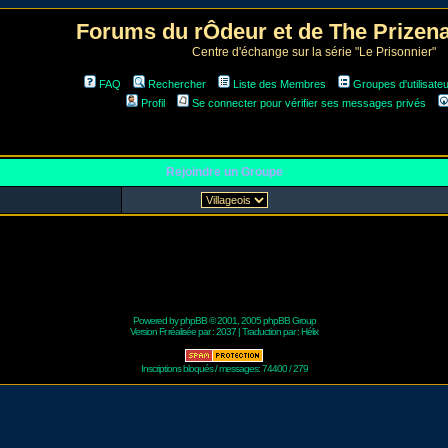
Forums du rÔdeur et de The Prize
Centre d'échange sur la série "Le Prisonnier"
FAQ
Rechercher
Liste des Membres
Groupes d'utilisate
Profil
Se connecter pour vérifier ses messages privés
Rejoindre un Groupe
Powered by
phpBB
© 2001, 2005 phpBB Group
Version Fr réalisée par :
2037
| Traduction par :
Hélix
Inscriptions bloqués / messages: 74400 / 279