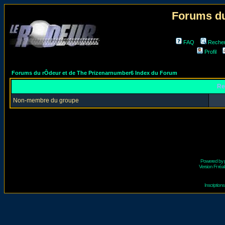
Forums du
FAQ
Reche
Profil
Forums du rÔdeur et de The Prizenarnumber6 Index du Forum
Re
Non-membre du groupe
Powered by
Version Fr réal
Inscriptio