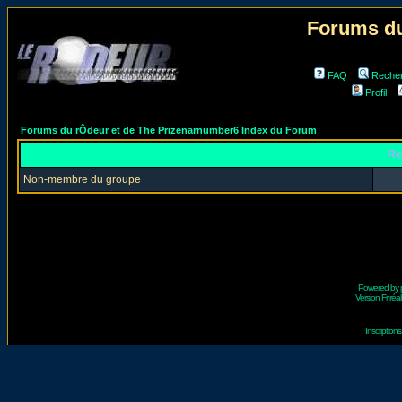
Forums du
FAQ
Reche
Profil
Forums du rÔdeur et de The Prizenarnumber6 Index du Forum
Re
Non-membre du groupe
Powered by
Version Fr réal
Inscriptio