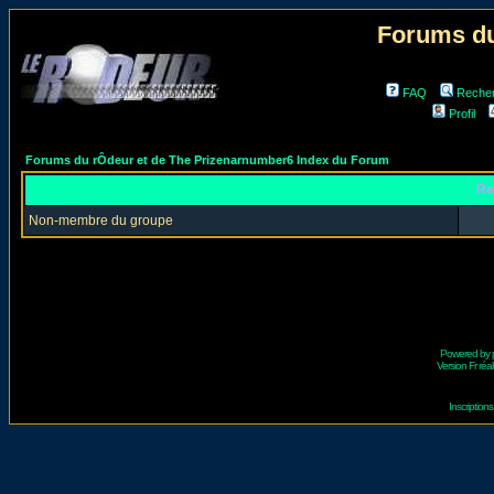
Forums du
FAQ
Reche
Profil
Forums du rÔdeur et de The Prizenarnumber6 Index du Forum
Re
Non-membre du groupe
Powered by
Version Fr réal
Inscriptio