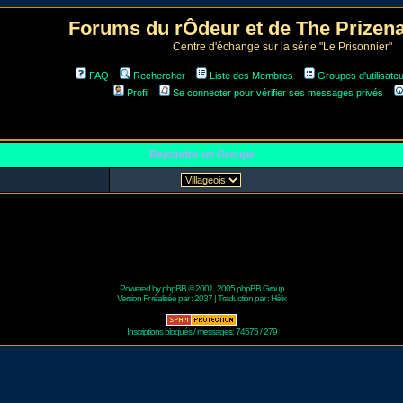
Forums du rÔdeur et de The Prize
Centre d'échange sur la série "Le Prisonnier"
FAQ
Rechercher
Liste des Membres
Groupes d'utilisate
Profil
Se connecter pour vérifier ses messages privés
Rejoindre un Groupe
Powered by
phpBB
© 2001, 2005 phpBB Group
Version Fr réalisée par :
2037
| Traduction par :
Hélix
Inscriptions bloqués / messages: 74575 / 279