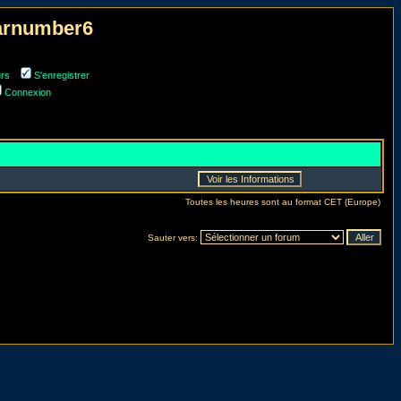
narnumber6
urs
S'enregistrer
Connexion
Toutes les heures sont au format CET (Europe)
Sauter vers: