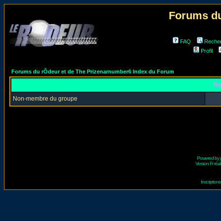
Forums du
FAQ
Reche
Profil
Forums du rÔdeur et de The Prizenarnumber6 Index du Forum
Re
Non-membre du groupe
Powered by
Version Fr réal
Inscriptio