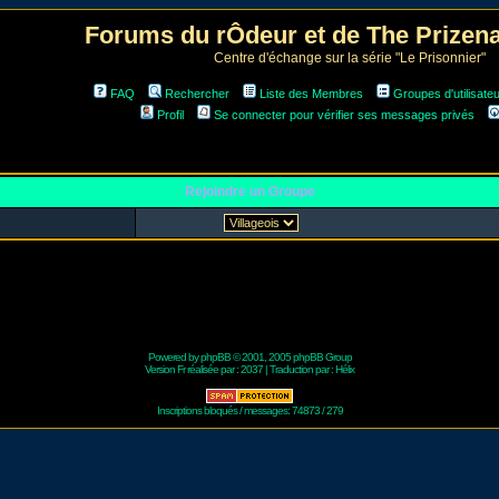
Forums du rÔdeur et de The Prize
Centre d'échange sur la série "Le Prisonnier"
FAQ
Rechercher
Liste des Membres
Groupes d'utilisate
Profil
Se connecter pour vérifier ses messages privés
Rejoindre un Groupe
Powered by
phpBB
© 2001, 2005 phpBB Group
Version Fr réalisée par :
2037
| Traduction par :
Hélix
Inscriptions bloqués / messages: 74873 / 279