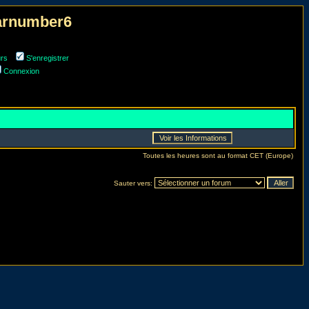
narnumber6
urs
S'enregistrer
Connexion
Toutes les heures sont au format CET (Europe)
Sauter vers: