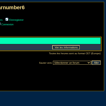
narnumber6
urs
S'enregistrer
Connexion
Toutes les heures sont au format CET (Europe)
Sauter vers: