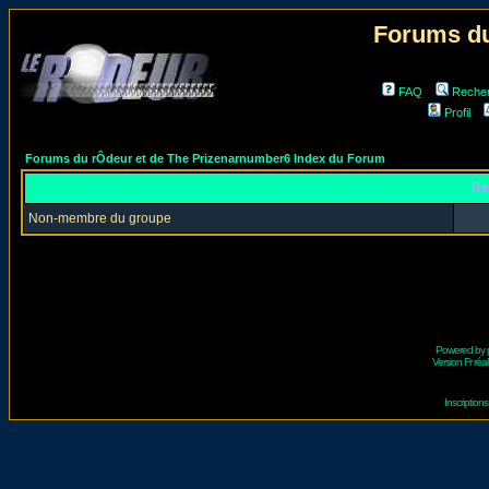
Forums du
FAQ
Reche
Profil
Forums du rÔdeur et de The Prizenarnumber6 Index du Forum
Re
Non-membre du groupe
Powered by
Version Fr réal
Inscriptio