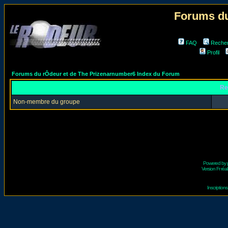
Forums du
FAQ
Reche
Profil
Forums du rÔdeur et de The Prizenarnumber6 Index du Forum
Re
Non-membre du groupe
Powered by
Version Fr réal
Inscriptio