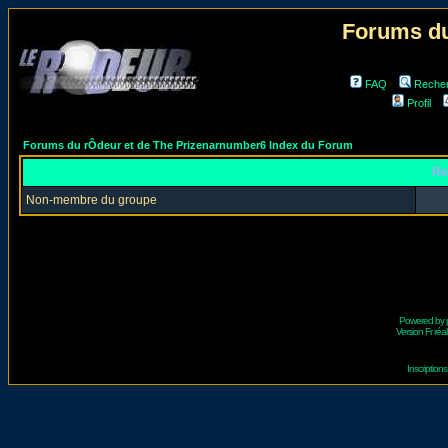
Forums du
FAQ
Reche
Profil
Forums du rÔdeur et de The Prizenarnumber6 Index du Forum
Re
Non-membre du groupe
Powered by
Version Fr réal
Inscriptio