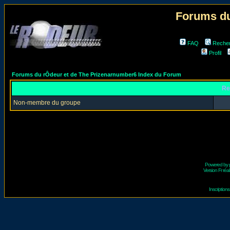
Forums du
FAQ
Reche
Profil
Forums du rÔdeur et de The Prizenarnumber6 Index du Forum
Re
Non-membre du groupe
Powered by
Version Fr réal
Inscriptio