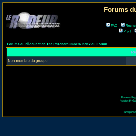
Forums du
FAQ
Reche
Profil
Forums du rÔdeur et de The Prizenarnumber6 Index du Forum
Re
Non-membre du groupe
Powered by
Version Fr réal
Inscriptio