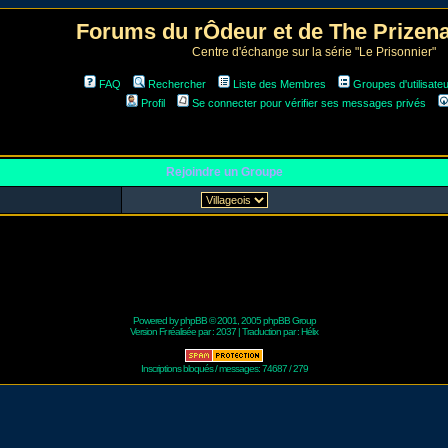
Forums du rÔdeur et de The Prize
Centre d'échange sur la série "Le Prisonnier"
FAQ
Rechercher
Liste des Membres
Groupes d'utilisate
Profil
Se connecter pour vérifier ses messages privés
Rejoindre un Groupe
Powered by
phpBB
© 2001, 2005 phpBB Group
Version Fr réalisée par :
2037
| Traduction par :
Hélix
Inscriptions bloqués / messages: 74687 / 279