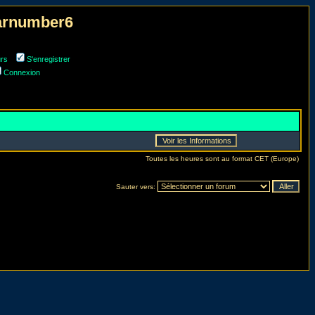
narnumber6
urs
S'enregistrer
Connexion
Toutes les heures sont au format CET (Europe)
Sauter vers: