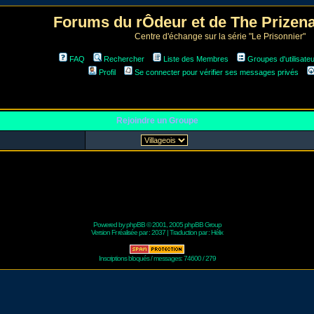
Forums du rÔdeur et de The Prize
Centre d'échange sur la série "Le Prisonnier"
FAQ
Rechercher
Liste des Membres
Groupes d'utilisate
Profil
Se connecter pour vérifier ses messages privés
Rejoindre un Groupe
Powered by
phpBB
© 2001, 2005 phpBB Group
Version Fr réalisée par :
2037
| Traduction par :
Hélix
Inscriptions bloqués / messages: 74600 / 279