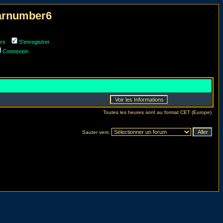
narnumber6
urs
S'enregistrer
Connexion
Toutes les heures sont au format CET (Europe)
Sauter vers: