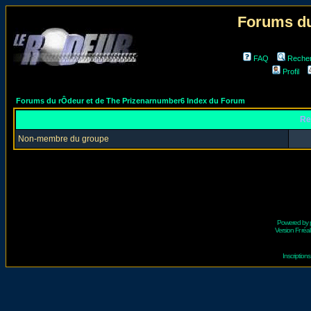
Forums du
FAQ
Reche
Profil
Forums du rÔdeur et de The Prizenarnumber6 Index du Forum
Re
Non-membre du groupe
Powered by
Version Fr réal
Inscriptio