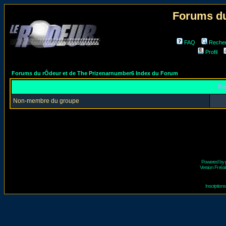
Forums du
FAQ
Reche
Profil
Forums du rÔdeur et de The Prizenarnumber6 Index du Forum
Re
Non-membre du groupe
Powered by
Version Fr réal
Inscriptio