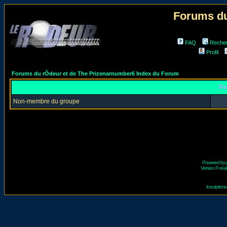
Forums du
FAQ
Reche
Profil
Forums du rÔdeur et de The Prizenarnumber6 Index du Forum
Re
Non-membre du groupe
Powered by
Version Fr réal
Inscriptio