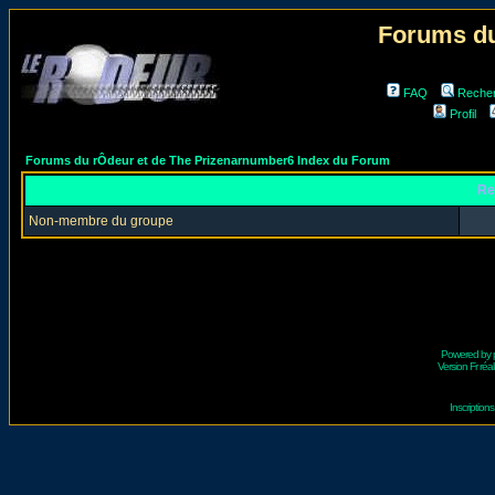
Forums du
FAQ
Reche
Profil
Forums du rÔdeur et de The Prizenarnumber6 Index du Forum
Re
Non-membre du groupe
Powered by
Version Fr réal
Inscriptio