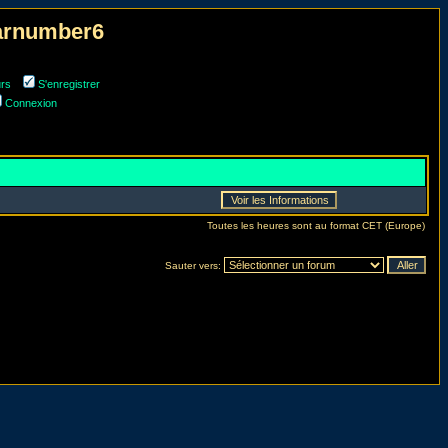
narnumber6
urs
S'enregistrer
Connexion
Toutes les heures sont au format CET (Europe)
Sauter vers: