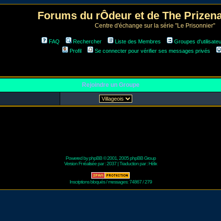
Forums du rÔdeur et de The Prize
Centre d'échange sur la série "Le Prisonnier"
FAQ
Rechercher
Liste des Membres
Groupes d'utilisate
Profil
Se connecter pour vérifier ses messages privés
Rejoindre un Groupe
Powered by
phpBB
© 2001, 2005 phpBB Group
Version Fr réalisée par :
2037
| Traduction par :
Hélix
Inscriptions bloqués / messages: 74867 / 279