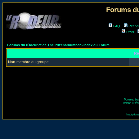
Forums du
FAQ
Reche
Profil
Forums du rÔdeur et de The Prizenarnumber6 Index du Forum
Re
Non-membre du groupe
Powered by
Version Fr réal
Inscriptio