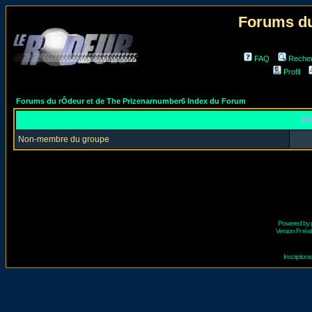
Forums du
FAQ
Reche
Profil
Forums du rÔdeur et de The Prizenarnumber6 Index du Forum
Re
Non-membre du groupe
Powered by
Version Fr réal
Inscriptio