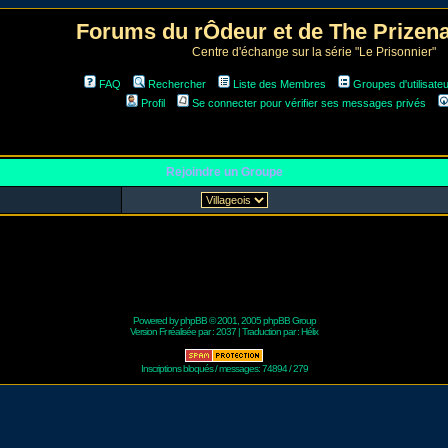
Forums du rÔdeur et de The Prize
Centre d'échange sur la série "Le Prisonnier"
FAQ
Rechercher
Liste des Membres
Groupes d'utilisate
Profil
Se connecter pour vérifier ses messages privés
Rejoindre un Groupe
Powered by
phpBB
© 2001, 2005 phpBB Group
Version Fr réalisée par :
2037
| Traduction par :
Hélix
Inscriptions bloqués / messages: 74894 / 279