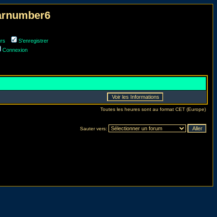
narnumber6
urs
S'enregistrer
Connexion
Toutes les heures sont au format CET (Europe)
Sauter vers: