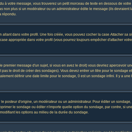
 à votre message, vous trouverez un petit morceau de texte en dessous de votre me
 pas non plus si un modérateur ou un administrateur édite le message (ils devraient l
 a répondu.
 allant dans votre profil. Une fois créée, vous pouvez cocher la case
Attacher sa s
case appropriée dans votre profil (vous pourrez toujours empêcher d'attacher votre
le premier message d'un sujet, si vous en avez le droit) vous devriez apercevoir un
 pas le droit de créer des sondages). Vous devez entrer un titre pour le sondage e
lement définir une date limite pour le sondage, 0 est un sondage infini. Il y a une l
osteur d'origine, un modérateur ou un administrateur. Pour éditer un sondage, cli
primer le sondage ou éditer n'importe quelle option du sondage, par contre, si un
 modifiant les options au milieu de la durée du sondage.