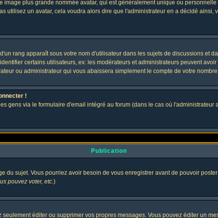
 une image plus grande nommée avatar, qui est généralement unique ou personnelle à c
as utilisez un avatar, cela voudra alors dire que l'administrateur en a décidé ains
d'un rang apparaît sous votre nom d'utilisateur dans les sujets de discussions et dans
tifier certains utilisateurs, ex: les modérateurs et administrateurs peuvent avoir u
rateur ou administrateur qui vous abaissera simplement le compte de votre nombre
onnecter !
gens via le formulaire d'email intégré au forum (dans le cas où l'administrateur aurai
Publication
age du sujet. Vous pourriez avoir besoin de vous enregistrer avant de pouvoir poster
s pouvez voter, etc.
)
 seulement éditer ou supprimer vos propres messages. Vous pouvez éditer un messa