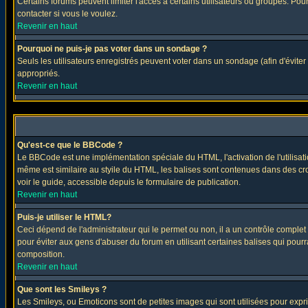
Certains forums peuvent limiter l'accès à certains utilisateurs ou groupes. Pour
contacter si vous le voulez.
Revenir en haut
Pourquoi ne puis-je pas voter dans un sondage ?
Seuls les utilisateurs enregistrés peuvent voter dans un sondage (afin d'éviter
appropriés.
Revenir en haut
Qu'est-ce que le BBCode ?
Le BBCode est une implémentation spéciale du HTML, l'activation de l'utilisat
même est similaire au styile du HTML, les balises sont contenues dans des croch
voir le guide, accessible depuis le formulaire de publication.
Revenir en haut
Puis-je utiliser le HTML?
Ceci dépend de l'administrateur qui le permet ou non, il a un contrôle comple
pour éviter aux gens d'abuser du forum en utilisant certaines balises qui pour
composition.
Revenir en haut
Que sont les Smileys ?
Les Smileys, ou Emoticons sont de petites images qui sont utilisées pour exprimer