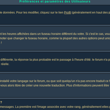
Préférences et paramètres des Utilisateurs
e données. Pour les modifier, cliquez sur le lien
Profil
(généralement en haut des pa
 les heures affichées dans un fuseau horaire différent du votre. Si c'est le cas, vo
 noter que changer le fuseau horaire, comme la plupart des autres options peut uniq
 !
 différente, la réponse la plus probable est le passage à l'heure d'été. le forum n'a
 réelle.
 installé votre langage sur le forum, ou que soit quelqu'un n'a pas encore traduit c
z-vous alors libre de créer une nouvelle traduction. Plus d'informations peuvent être
 ?
des messages. La première est l'image associée avec votre rang, générallement elle