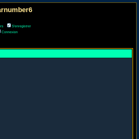
narnumber6
urs
S'enregistrer
Connexion