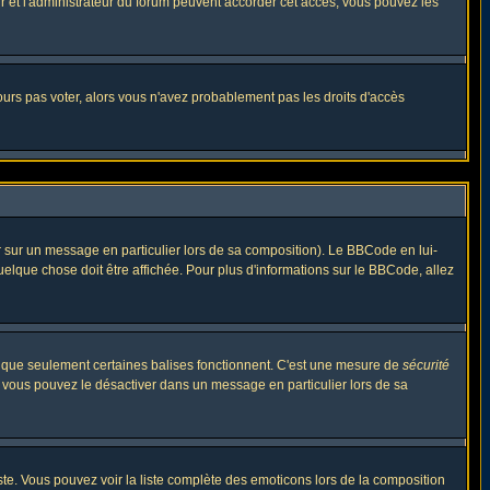
eur et l'administrateur du forum peuvent accorder cet accès, vous pouvez les
jours pas voter, alors vous n'avez probablement pas les droits d'accès
r sur un message en particulier lors de sa composition). Le BBCode en lui-
quelque chose doit être affichée. Pour plus d'informations sur le BBCode, allez
es que seulement certaines balises fonctionnent. C'est une mesure de
sécurité
, vous pouvez le désactiver dans un message en particulier lors de sa
triste. Vous pouvez voir la liste complète des emoticons lors de la composition