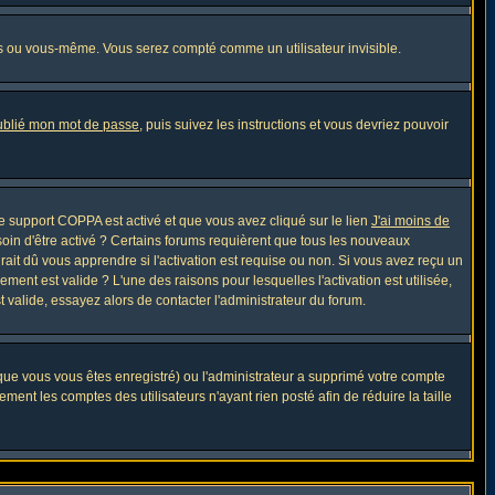
s ou vous-même. Vous serez compté comme un utilisateur invisible.
oublié mon mot de passe
, puis suivez les instructions et vous devriez pouvoir
 le support COPPA est activé et que vous avez cliqué sur le lien
J'ai moins de
soin d'être activé ? Certains forums requièrent que tous les nouveaux
ait dû vous apprendre si l'activation est requise ou non. Si vous avez reçu un
ement est valide ? L'une des raisons pour lesquelles l'activation est utilisée,
 valide, essayez alors de contacter l'administrateur du forum.
sque vous vous êtes enregistré) ou l'administrateur a supprimé votre compte
ment les comptes des utilisateurs n'ayant rien posté afin de réduire la taille