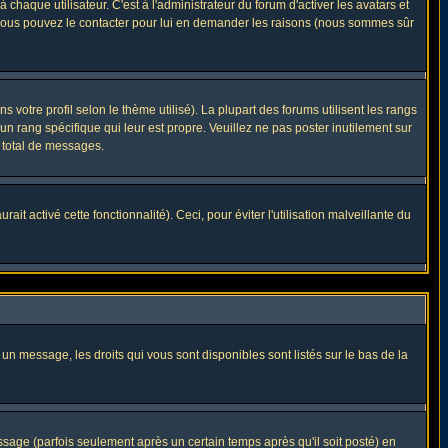
haque utilisateur. C'est à l'administrateur du forum d'activer les avatars et
i, vous pouvez le contacter pour lui en demander les raisons (nous sommes sûr
 votre profil selon le thème utilisé). La plupart des forums utilisent les rangs
n rang spécifique qui leur est propre. Veuillez ne pas poster inutilement sur
 total de messages.
t activé cette fonctionnalité). Ceci, pour éviter l'utilisation malveillante du
 un message, les droits qui vous sont disponibles sont listés sur le bas de la
ge (parfois seulement après un certain temps après qu'il soit posté) en