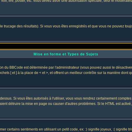
 voir, lire, poster, etc. vous devez avoir une autorisation spéciale, seul le modérat
 le trucage des résultats). Si vous vous êtes enregistrés et que vous ne pouvez tou
Mise en forme et Types de Sujets
ion du BBCode est déterminée par l'administrateur (vous pouvez aussi le désactive
ets [ et ] à la place de < et >, et offrent un meilleur contrôle sur la manière dont 
t dessus. Si vous êtes autorisés à l'utiliser, vous vous rendrez certainement compt
raient détruire la mise en page ou causer d'autres problèmes. Si le HTML est activé
 certains sentiments en utilisant un petit code, ex: :) signifie joyeux, :( signifie 