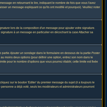
ssage en retournant le lire, indiquant le nombre de fois que vous l'avez
aisser un message expliquant ce qu'ils ont modifié et pourquoi). Veuillez noter
ignature
lors de la composition d'un message pour ajouter votre signature.
 signature à un message en particulier en décochant la case Attacher sa
e partie
Ajouter un sondage
dans le formulaire en dessous de la partie
Poster
t au moins deux options (pour définir une option, entrez son nom dans le
imite pour le nombre d'options que vous pourrez établir, cette limite est fixée
quez sur le bouton 'Editer' du premier message du sujet (il a toujours le
e personne a déjà voté, seuls les modérateurs et administrateurs pourront