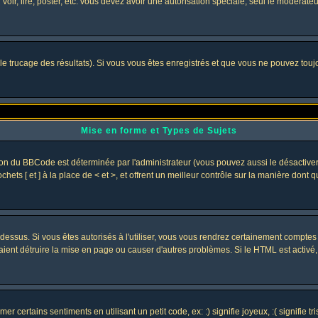
 voir, lire, poster, etc. vous devez avoir une autorisation spéciale, seul le modérat
 le trucage des résultats). Si vous vous êtes enregistrés et que vous ne pouvez tou
Mise en forme et Types de Sujets
ion du BBCode est déterminée par l'administrateur (vous pouvez aussi le désactive
ets [ et ] à la place de < et >, et offrent un meilleur contrôle sur la manière dont 
t dessus. Si vous êtes autorisés à l'utiliser, vous vous rendrez certainement compt
raient détruire la mise en page ou causer d'autres problèmes. Si le HTML est activé
 certains sentiments en utilisant un petit code, ex: :) signifie joyeux, :( signifie 