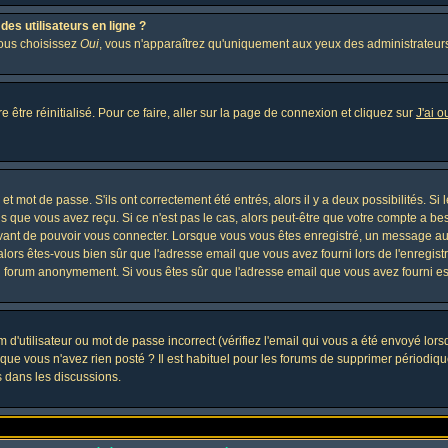
es utilisateurs en ligne ?
vous choisissez
Oui
, vous n'apparaîtrez qu'uniquement aux yeux des administrateur
 être réinitialisé. Pour ce faire, aller sur la page de connexion et cliquez sur
J'ai 
t mot de passe. S'ils ont correctement été entrés, alors il y a deux possibilités. Si
s que vous avez reçu. Si ce n'est pas le cas, alors peut-être que votre compte a be
avant de pouvoir vous connecter. Lorsque vous vous êtes enregistré, un message aur
, alors êtes-vous bien sûr que l'adresse email que vous avez fourni lors de l'enregistr
u forum anonymement. Si vous êtes sûr que l'adresse email que vous avez fourni est
d'utilisateur ou mot de passe incorrect (vérifiez l'email qui vous a été envoyé lor
que vous n'avez rien posté ? Il est habituel pour les forums de supprimer périodique
 dans les discussions.