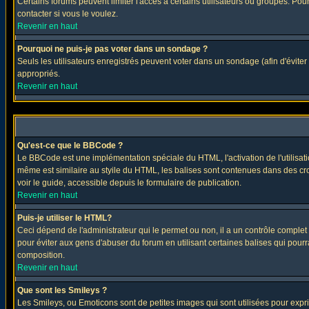
Certains forums peuvent limiter l'accès à certains utilisateurs ou groupes. Pour
contacter si vous le voulez.
Revenir en haut
Pourquoi ne puis-je pas voter dans un sondage ?
Seuls les utilisateurs enregistrés peuvent voter dans un sondage (afin d'éviter
appropriés.
Revenir en haut
Qu'est-ce que le BBCode ?
Le BBCode est une implémentation spéciale du HTML, l'activation de l'utilisat
même est similaire au styile du HTML, les balises sont contenues dans des croch
voir le guide, accessible depuis le formulaire de publication.
Revenir en haut
Puis-je utiliser le HTML?
Ceci dépend de l'administrateur qui le permet ou non, il a un contrôle comple
pour éviter aux gens d'abuser du forum en utilisant certaines balises qui pour
composition.
Revenir en haut
Que sont les Smileys ?
Les Smileys, ou Emoticons sont de petites images qui sont utilisées pour exprimer