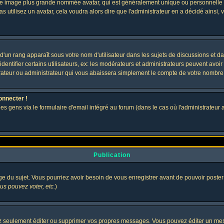
 une image plus grande nommée avatar, qui est généralement unique ou personnelle à c
as utilisez un avatar, cela voudra alors dire que l'administrateur en a décidé ains
d'un rang apparaît sous votre nom d'utilisateur dans les sujets de discussions et dans
tifier certains utilisateurs, ex: les modérateurs et administrateurs peuvent avoir u
rateur ou administrateur qui vous abaissera simplement le compte de votre nombre
onnecter !
gens via le formulaire d'email intégré au forum (dans le cas où l'administrateur aurai
Publication
age du sujet. Vous pourriez avoir besoin de vous enregistrer avant de pouvoir poster
s pouvez voter, etc.
)
 seulement éditer ou supprimer vos propres messages. Vous pouvez éditer un messa