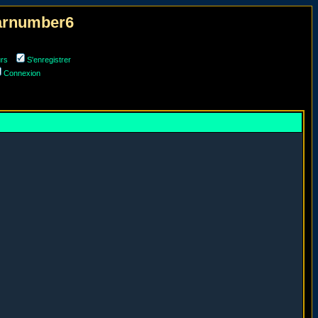
narnumber6
urs
S'enregistrer
Connexion