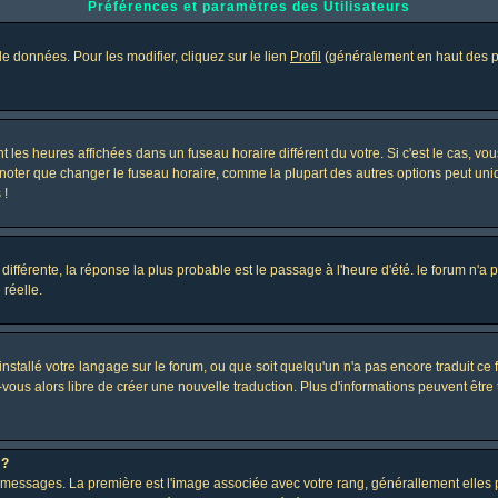
Préférences et paramètres des Utilisateurs
e données. Pour les modifier, cliquez sur le lien
Profil
(généralement en haut des pa
 les heures affichées dans un fuseau horaire différent du votre. Si c'est le cas, vo
 noter que changer le fuseau horaire, comme la plupart des autres options peut uniq
 !
 différente, la réponse la plus probable est le passage à l'heure d'été. le forum n'a
 réelle.
 installé votre langage sur le forum, ou que soit quelqu'un n'a pas encore traduit c
z-vous alors libre de créer une nouvelle traduction. Plus d'informations peuvent être
 ?
des messages. La première est l'image associée avec votre rang, générallement elle