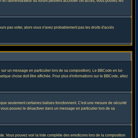
eur et l'administrateur du forum peuvent accorder cet accès, vous pouvez les
jours pas voter, alors vous n'avez probablement pas les droits d'accès
r sur un message en particulier lors de sa composition). Le BBCode en lui-
quelque chose doit être affichée. Pour plus d'informations sur le BBCode, allez
es que seulement certaines balises fonctionnent. C'est une mesure de
sécurité
, vous pouvez le désactiver dans un message en particulier lors de sa
triste. Vous pouvez voir la liste complète des emoticons lors de la composition