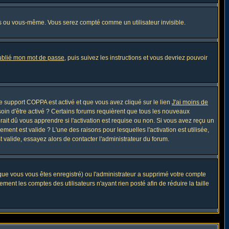
s ou vous-même. Vous serez compté comme un utilisateur invisible.
oublié mon mot de passe
, puis suivez les instructions et vous devriez pouvoir
 le support COPPA est activé et que vous avez cliqué sur le lien
J'ai moins de
soin d'être activé ? Certains forums requièrent que tous les nouveaux
ait dû vous apprendre si l'activation est requise ou non. Si vous avez reçu un
ement est valide ? L'une des raisons pour lesquelles l'activation est utilisée,
 valide, essayez alors de contacter l'administrateur du forum.
sque vous vous êtes enregistré) ou l'administrateur a supprimé votre compte
ment les comptes des utilisateurs n'ayant rien posté afin de réduire la taille