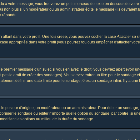
 à votre message, vous trouverez un petit morceau de texte en dessous de votre me
 pas non plus si un modérateur ou un administrateur édite le message (ils devraient l
 a répondu.
 allant dans votre profil. Une fois créée, vous pouvez cocher la case
Attacher sa s
case appropriée dans votre profil (vous pourrez toujours empêcher d'attacher votre
le premier message d'un sujet, si vous en avez le droit) vous devriez apercevoir un
 pas le droit de créer des sondages). Vous devez entrer un titre pour le sondage e
lement définir une date limite pour le sondage, 0 est un sondage infini. Il y a une l
osteur d'origine, un modérateur ou un administrateur. Pour éditer un sondage, cli
primer le sondage ou éditer n'importe quelle option du sondage, par contre, si un
 modifiant les options au milieu de la durée du sondage.