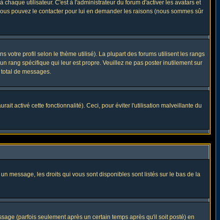
haque utilisateur. C'est à l'administrateur du forum d'activer les avatars et
i, vous pouvez le contacter pour lui en demander les raisons (nous sommes sûr
 votre profil selon le thème utilisé). La plupart des forums utilisent les rangs
n rang spécifique qui leur est propre. Veuillez ne pas poster inutilement sur
 total de messages.
t activé cette fonctionnalité). Ceci, pour éviter l'utilisation malveillante du
 un message, les droits qui vous sont disponibles sont listés sur le bas de la
ge (parfois seulement après un certain temps après qu'il soit posté) en