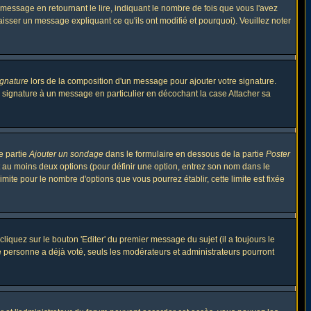
ssage en retournant le lire, indiquant le nombre de fois que vous l'avez
aisser un message expliquant ce qu'ils ont modifié et pourquoi). Veuillez noter
ignature
lors de la composition d'un message pour ajouter votre signature.
 signature à un message en particulier en décochant la case Attacher sa
e partie
Ajouter un sondage
dans le formulaire en dessous de la partie
Poster
t au moins deux options (pour définir une option, entrez son nom dans le
imite pour le nombre d'options que vous pourrez établir, cette limite est fixée
quez sur le bouton 'Editer' du premier message du sujet (il a toujours le
e personne a déjà voté, seuls les modérateurs et administrateurs pourront