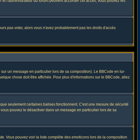
eur et l'administrateur du forum peuvent accorder cet accès, vous pouvez les
jours pas voter, alors vous n'avez probablement pas les droits d'accès
r sur un message en particulier lors de sa composition). Le BBCode en lui-
quelque chose doit être affichée. Pour plus d'informations sur le BBCode, allez
es que seulement certaines balises fonctionnent. C'est une mesure de
sécurité
, vous pouvez le désactiver dans un message en particulier lors de sa
triste. Vous pouvez voir la liste complète des emoticons lors de la composition