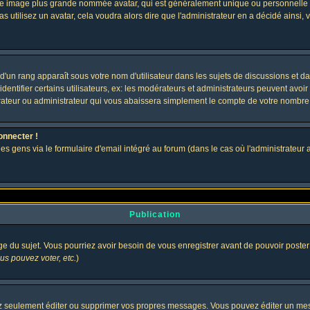
 une image plus grande nommée avatar, qui est généralement unique ou personnelle à c
as utilisez un avatar, cela voudra alors dire que l'administrateur en a décidé ains
d'un rang apparaît sous votre nom d'utilisateur dans les sujets de discussions et dans
tifier certains utilisateurs, ex: les modérateurs et administrateurs peuvent avoir u
rateur ou administrateur qui vous abaissera simplement le compte de votre nombre
onnecter !
gens via le formulaire d'email intégré au forum (dans le cas où l'administrateur aurai
Publication
age du sujet. Vous pourriez avoir besoin de vous enregistrer avant de pouvoir poster
s pouvez voter, etc.
)
 seulement éditer ou supprimer vos propres messages. Vous pouvez éditer un messa