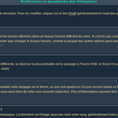
Préférences et paramètres des Utilisateurs
e données. Pour les modifier, cliquez sur le lien
Profil
(généralement en haut des pa
 les heures affichées dans un fuseau horaire différent du votre. Si c'est le cas, vo
 noter que changer le fuseau horaire, comme la plupart des autres options peut uniq
 !
 différente, la réponse la plus probable est le passage à l'heure d'été. le forum n'a
 réelle.
 installé votre langage sur le forum, ou que soit quelqu'un n'a pas encore traduit c
z-vous alors libre de créer une nouvelle traduction. Plus d'informations peuvent être
 ?
des messages. La première est l'image associée avec votre rang, générallement elle