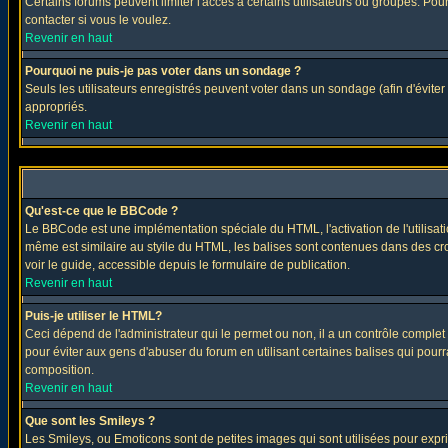
Certains forums peuvent limiter l'accès à certains utilisateurs ou groupes. Pour
contacter si vous le voulez.
Revenir en haut
Pourquoi ne puis-je pas voter dans un sondage ?
Seuls les utilisateurs enregistrés peuvent voter dans un sondage (afin d'éviter
appropriés.
Revenir en haut
Qu'est-ce que le BBCode ?
Le BBCode est une implémentation spéciale du HTML, l'activation de l'utilisat
même est similaire au styile du HTML, les balises sont contenues dans des croch
voir le guide, accessible depuis le formulaire de publication.
Revenir en haut
Puis-je utiliser le HTML?
Ceci dépend de l'administrateur qui le permet ou non, il a un contrôle comple
pour éviter aux gens d'abuser du forum en utilisant certaines balises qui pour
composition.
Revenir en haut
Que sont les Smileys ?
Les Smileys, ou Emoticons sont de petites images qui sont utilisées pour exprimer