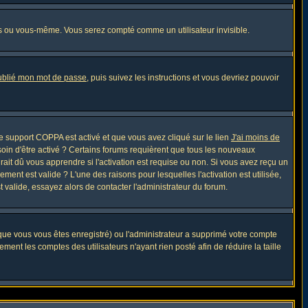
s ou vous-même. Vous serez compté comme un utilisateur invisible.
oublié mon mot de passe
, puis suivez les instructions et vous devriez pouvoir
 le support COPPA est activé et que vous avez cliqué sur le lien
J'ai moins de
soin d'être activé ? Certains forums requièrent que tous les nouveaux
ait dû vous apprendre si l'activation est requise ou non. Si vous avez reçu un
ement est valide ? L'une des raisons pour lesquelles l'activation est utilisée,
 valide, essayez alors de contacter l'administrateur du forum.
sque vous vous êtes enregistré) ou l'administrateur a supprimé votre compte
ment les comptes des utilisateurs n'ayant rien posté afin de réduire la taille