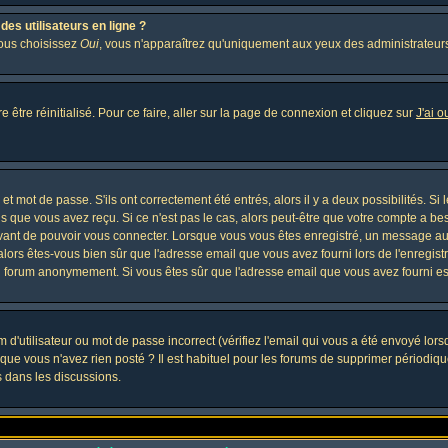
es utilisateurs en ligne ?
vous choisissez
Oui
, vous n'apparaîtrez qu'uniquement aux yeux des administrateur
 être réinitialisé. Pour ce faire, aller sur la page de connexion et cliquez sur
J'ai 
t mot de passe. S'ils ont correctement été entrés, alors il y a deux possibilités. Si
s que vous avez reçu. Si ce n'est pas le cas, alors peut-être que votre compte a be
avant de pouvoir vous connecter. Lorsque vous vous êtes enregistré, un message aur
, alors êtes-vous bien sûr que l'adresse email que vous avez fourni lors de l'enregistr
u forum anonymement. Si vous êtes sûr que l'adresse email que vous avez fourni est
d'utilisateur ou mot de passe incorrect (vérifiez l'email qui vous a été envoyé lor
que vous n'avez rien posté ? Il est habituel pour les forums de supprimer périodique
 dans les discussions.