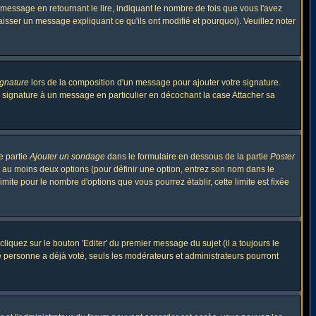
ssage en retournant le lire, indiquant le nombre de fois que vous l'avez
aisser un message expliquant ce qu'ils ont modifié et pourquoi). Veuillez noter
ignature
lors de la composition d'un message pour ajouter votre signature.
 signature à un message en particulier en décochant la case Attacher sa
e partie
Ajouter un sondage
dans le formulaire en dessous de la partie
Poster
t au moins deux options (pour définir une option, entrez son nom dans le
imite pour le nombre d'options que vous pourrez établir, cette limite est fixée
quez sur le bouton 'Editer' du premier message du sujet (il a toujours le
e personne a déjà voté, seuls les modérateurs et administrateurs pourront