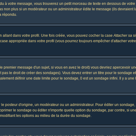
 à votre message, vous trouverez un petit morceau de texte en dessous de votre me
 pas non plus si un modérateur ou un administrateur édite le message (ils devraient l
 a répondu.
 allant dans votre profil. Une fois créée, vous pouvez cocher la case
Attacher sa s
case appropriée dans votre profil (vous pourrez toujours empêcher d'attacher votre
le premier message d'un sujet, si vous en avez le droit) vous devriez apercevoir un
 pas le droit de créer des sondages). Vous devez entrer un titre pour le sondage e
lement définir une date limite pour le sondage, 0 est un sondage infini. Il y a une l
osteur d'origine, un modérateur ou un administrateur. Pour éditer un sondage, cli
primer le sondage ou éditer n'importe quelle option du sondage, par contre, si un
 modifiant les options au milieu de la durée du sondage.