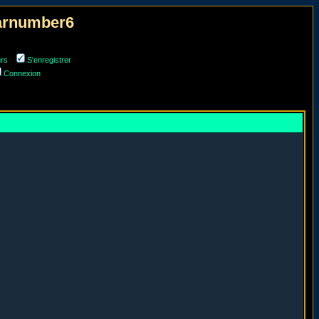
narnumber6
urs
S'enregistrer
Connexion