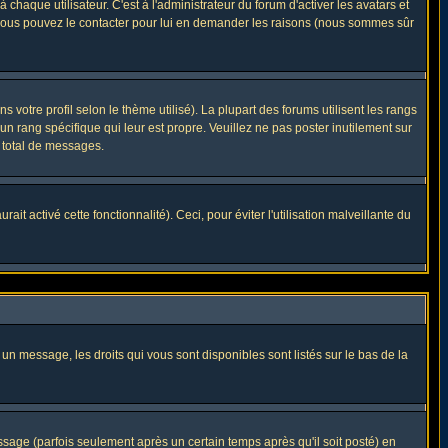
haque utilisateur. C'est à l'administrateur du forum d'activer les avatars et
i, vous pouvez le contacter pour lui en demander les raisons (nous sommes sûr
 votre profil selon le thème utilisé). La plupart des forums utilisent les rangs
n rang spécifique qui leur est propre. Veuillez ne pas poster inutilement sur
 total de messages.
t activé cette fonctionnalité). Ceci, pour éviter l'utilisation malveillante du
 un message, les droits qui vous sont disponibles sont listés sur le bas de la
ge (parfois seulement après un certain temps après qu'il soit posté) en