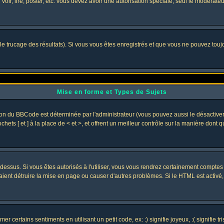
 voir, lire, poster, etc. vous devez avoir une autorisation spéciale, seul le modérat
 le trucage des résultats). Si vous vous êtes enregistrés et que vous ne pouvez tou
Mise en forme et Types de Sujets
ion du BBCode est déterminée par l'administrateur (vous pouvez aussi le désactive
ets [ et ] à la place de < et >, et offrent un meilleur contrôle sur la manière dont 
t dessus. Si vous êtes autorisés à l'utiliser, vous vous rendrez certainement compt
raient détruire la mise en page ou causer d'autres problèmes. Si le HTML est activé
 certains sentiments en utilisant un petit code, ex: :) signifie joyeux, :( signifie 