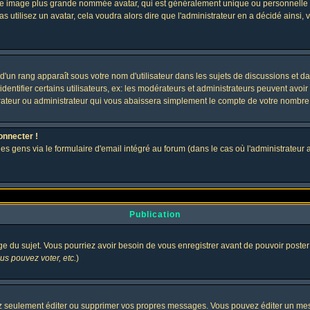
 une image plus grande nommée avatar, qui est généralement unique ou personnelle à c
as utilisez un avatar, cela voudra alors dire que l'administrateur en a décidé ains
d'un rang apparaît sous votre nom d'utilisateur dans les sujets de discussions et dans
tifier certains utilisateurs, ex: les modérateurs et administrateurs peuvent avoir u
rateur ou administrateur qui vous abaissera simplement le compte de votre nombre
onnecter !
gens via le formulaire d'email intégré au forum (dans le cas où l'administrateur aurai
Publication
age du sujet. Vous pourriez avoir besoin de vous enregistrer avant de pouvoir poster
s pouvez voter, etc.
)
 seulement éditer ou supprimer vos propres messages. Vous pouvez éditer un messa