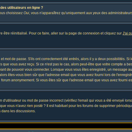
es utilisateurs en ligne ?
vous choisissez
Oui
, vous n'apparaîtrez qu'uniquement aux yeux des administrateur
 être réinitialisé. Pour ce faire, aller sur la page de connexion et cliquez sur
J'ai 
t mot de passe. S'ils ont correctement été entrés, alors il y a deux possibilités. Si
s que vous avez reçu. Si ce n'est pas le cas, alors peut-être que votre compte a be
avant de pouvoir vous connecter. Lorsque vous vous êtes enregistré, un message aur
, alors êtes-vous bien sûr que l'adresse email que vous avez fourni lors de l'enregistr
u forum anonymement. Si vous êtes sûr que l'adresse email que vous avez fourni est
d'utilisateur ou mot de passe incorrect (vérifiez l'email qui vous a été envoyé lor
que vous n'avez rien posté ? Il est habituel pour les forums de supprimer périodique
 dans les discussions.