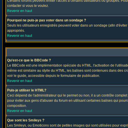
Certains forums peuvent limiter l'accès à certains utilisateurs ou groupes. Pour
contacter si vous le voulez.
Revenir en haut
Pourquoi ne puis-je pas voter dans un sondage ?
Seuls les utilisateurs enregistrés peuvent voter dans un sondage (afin d'éviter
appropriés.
Revenir en haut
Qu'est-ce que le BBCode ?
Le BBCode est une implémentation spéciale du HTML, l'activation de l'utilisat
même est similaire au styile du HTML, les balises sont contenues dans des croch
voir le guide, accessible depuis le formulaire de publication.
Revenir en haut
Puis-je utiliser le HTML?
Ceci dépend de l'administrateur qui le permet ou non, il a un contrôle comple
pour éviter aux gens d'abuser du forum en utilisant certaines balises qui pour
composition.
Revenir en haut
Que sont les Smileys ?
Les Smileys, ou Emoticons sont de petites images qui sont utilisées pour exprimer