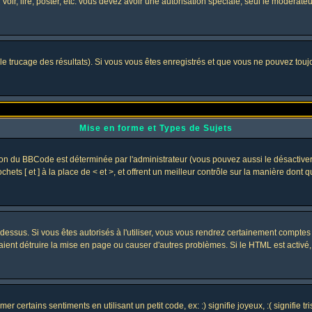
 voir, lire, poster, etc. vous devez avoir une autorisation spéciale, seul le modérat
 le trucage des résultats). Si vous vous êtes enregistrés et que vous ne pouvez tou
Mise en forme et Types de Sujets
ion du BBCode est déterminée par l'administrateur (vous pouvez aussi le désactive
ets [ et ] à la place de < et >, et offrent un meilleur contrôle sur la manière dont 
t dessus. Si vous êtes autorisés à l'utiliser, vous vous rendrez certainement compt
raient détruire la mise en page ou causer d'autres problèmes. Si le HTML est activé
 certains sentiments en utilisant un petit code, ex: :) signifie joyeux, :( signifie 