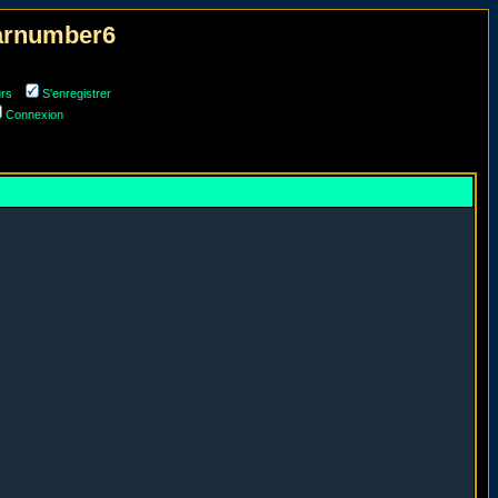
narnumber6
urs
S'enregistrer
Connexion