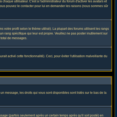
haque utilisateur. C'est à l'administrateur du forum d'activer les avatars et
i, vous pouvez le contacter pour lui en demander les raisons (nous sommes sûr
 votre profil selon le thème utilisé). La plupart des forums utilisent les rangs
n rang spécifique qui leur est propre. Veuillez ne pas poster inutilement sur
 total de messages.
t activé cette fonctionnalité). Ceci, pour éviter l'utilisation malveillante du
 un message, les droits qui vous sont disponibles sont listés sur le bas de la
ge (parfois seulement après un certain temps après qu'il soit posté) en