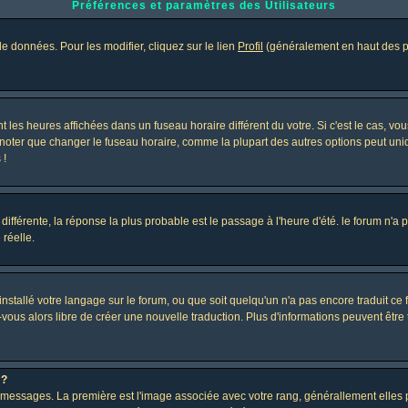
Préférences et paramètres des Utilisateurs
e données. Pour les modifier, cliquez sur le lien
Profil
(généralement en haut des pa
 les heures affichées dans un fuseau horaire différent du votre. Si c'est le cas, vo
 noter que changer le fuseau horaire, comme la plupart des autres options peut uniq
 !
 différente, la réponse la plus probable est le passage à l'heure d'été. le forum n'a
 réelle.
 installé votre langage sur le forum, ou que soit quelqu'un n'a pas encore traduit c
z-vous alors libre de créer une nouvelle traduction. Plus d'informations peuvent être
 ?
des messages. La première est l'image associée avec votre rang, générallement elle