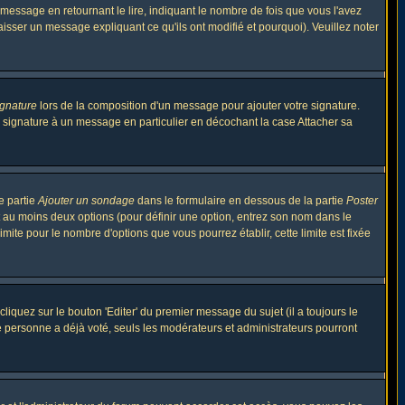
ssage en retournant le lire, indiquant le nombre de fois que vous l'avez
aisser un message expliquant ce qu'ils ont modifié et pourquoi). Veuillez noter
ignature
lors de la composition d'un message pour ajouter votre signature.
 signature à un message en particulier en décochant la case Attacher sa
e partie
Ajouter un sondage
dans le formulaire en dessous de la partie
Poster
t au moins deux options (pour définir une option, entrez son nom dans le
imite pour le nombre d'options que vous pourrez établir, cette limite est fixée
quez sur le bouton 'Editer' du premier message du sujet (il a toujours le
e personne a déjà voté, seuls les modérateurs et administrateurs pourront