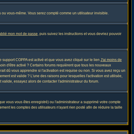
s ou vous-même. Vous serez compté comme un utilisateur invisible.
oublié mon mot de passe
, puis suivez les instructions et vous devriez pouvoir
 le support COPPA est activé et que vous avez cliqué sur le lien
J'ai moins de
soin d'être activé ? Certains forums requièrent que tous les nouveaux
ait dû vous apprendre si l'activation est requise ou non. Si vous avez reçu un
ement est valide ? L'une des raisons pour lesquelles l'activation est utilisée,
 valide, essayez alors de contacter l'administrateur du forum.
sque vous vous êtes enregistré) ou l'administrateur a supprimé votre compte
ment les comptes des utilisateurs n'ayant rien posté afin de réduire la taille