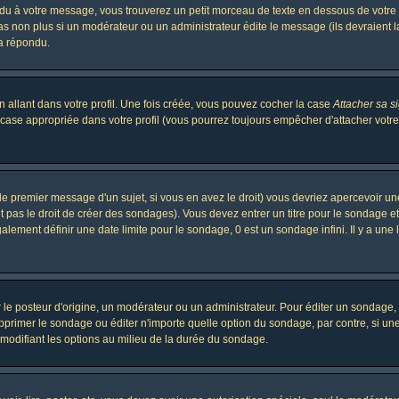
 à votre message, vous trouverez un petit morceau de texte en dessous de votre me
 pas non plus si un modérateur ou un administrateur édite le message (ils devraient l
 a répondu.
 allant dans votre profil. Une fois créée, vous pouvez cocher la case
Attacher sa s
case appropriée dans votre profil (vous pourrez toujours empêcher d'attacher votre
le premier message d'un sujet, si vous en avez le droit) vous devriez apercevoir un
 pas le droit de créer des sondages). Vous devez entrer un titre pour le sondage e
lement définir une date limite pour le sondage, 0 est un sondage infini. Il y a une l
osteur d'origine, un modérateur ou un administrateur. Pour éditer un sondage, cli
primer le sondage ou éditer n'importe quelle option du sondage, par contre, si un
 modifiant les options au milieu de la durée du sondage.