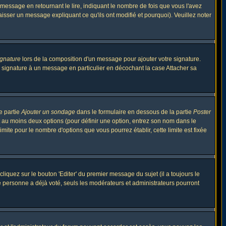
ssage en retournant le lire, indiquant le nombre de fois que vous l'avez
aisser un message expliquant ce qu'ils ont modifié et pourquoi). Veuillez noter
ignature
lors de la composition d'un message pour ajouter votre signature.
 signature à un message en particulier en décochant la case Attacher sa
e partie
Ajouter un sondage
dans le formulaire en dessous de la partie
Poster
t au moins deux options (pour définir une option, entrez son nom dans le
imite pour le nombre d'options que vous pourrez établir, cette limite est fixée
quez sur le bouton 'Editer' du premier message du sujet (il a toujours le
e personne a déjà voté, seuls les modérateurs et administrateurs pourront