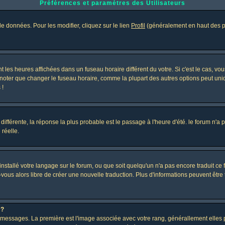
Préférences et paramètres des Utilisateurs
e données. Pour les modifier, cliquez sur le lien
Profil
(généralement en haut des pa
 les heures affichées dans un fuseau horaire différent du votre. Si c'est le cas, vo
 noter que changer le fuseau horaire, comme la plupart des autres options peut uniq
 !
 différente, la réponse la plus probable est le passage à l'heure d'été. le forum n'a
 réelle.
 installé votre langage sur le forum, ou que soit quelqu'un n'a pas encore traduit c
z-vous alors libre de créer une nouvelle traduction. Plus d'informations peuvent être
 ?
des messages. La première est l'image associée avec votre rang, générallement elle