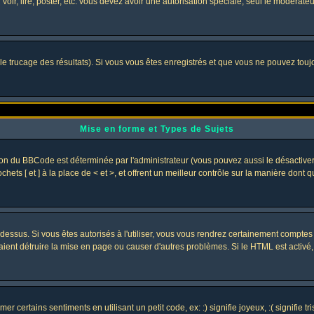
 voir, lire, poster, etc. vous devez avoir une autorisation spéciale, seul le modérat
 le trucage des résultats). Si vous vous êtes enregistrés et que vous ne pouvez tou
Mise en forme et Types de Sujets
ion du BBCode est déterminée par l'administrateur (vous pouvez aussi le désactive
ets [ et ] à la place de < et >, et offrent un meilleur contrôle sur la manière dont 
t dessus. Si vous êtes autorisés à l'utiliser, vous vous rendrez certainement compt
raient détruire la mise en page ou causer d'autres problèmes. Si le HTML est activé
 certains sentiments en utilisant un petit code, ex: :) signifie joyeux, :( signifie 