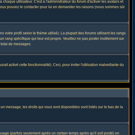
haque utilisateur. C'est à l'administrateur du forum d'activer les avatars et
i, vous pouvez le contacter pour lui en demander les raisons (nous sommes sûr
 votre profil selon le thème utilisé). La plupart des forums utilisent les rangs
n rang spécifique qui leur est propre. Veuillez ne pas poster inutilement sur
 total de messages.
t activé cette fonctionnalité). Ceci, pour éviter l'utilisation malveillante du
 un message, les droits qui vous sont disponibles sont listés sur le bas de la
ge (parfois seulement après un certain temps après qu'il soit posté) en