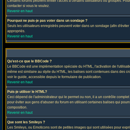
Certains forums peuvent limiter l'accès à certains utilisateurs ou groupes. Pour
contacter si vous le voulez.
Revenir en haut
Pourquoi ne puis-je pas voter dans un sondage ?
Seuls les utilisateurs enregistrés peuvent voter dans un sondage (afin d'éviter
appropriés.
Revenir en haut
Qu'est-ce que le BBCode ?
Le BBCode est une implémentation spéciale du HTML, l'activation de l'utilisat
même est similaire au styile du HTML, les balises sont contenues dans des croch
voir le guide, accessible depuis le formulaire de publication.
Revenir en haut
Puis-je utiliser le HTML?
Ceci dépend de l'administrateur qui le permet ou non, il a un contrôle comple
pour éviter aux gens d'abuser du forum en utilisant certaines balises qui pour
composition.
Revenir en haut
Que sont les Smileys ?
Les Smileys, ou Emoticons sont de petites images qui sont utilisées pour exprimer