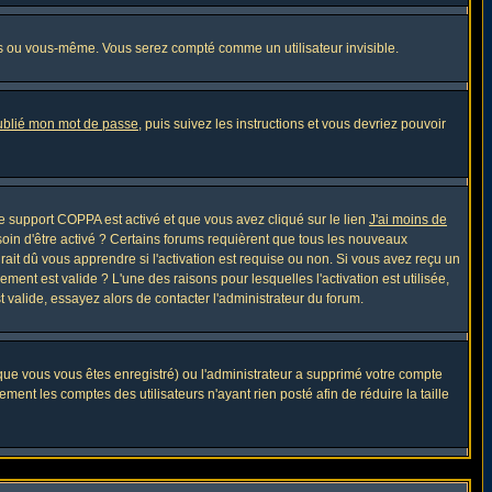
s ou vous-même. Vous serez compté comme un utilisateur invisible.
oublié mon mot de passe
, puis suivez les instructions et vous devriez pouvoir
 le support COPPA est activé et que vous avez cliqué sur le lien
J'ai moins de
soin d'être activé ? Certains forums requièrent que tous les nouveaux
ait dû vous apprendre si l'activation est requise ou non. Si vous avez reçu un
ement est valide ? L'une des raisons pour lesquelles l'activation est utilisée,
 valide, essayez alors de contacter l'administrateur du forum.
sque vous vous êtes enregistré) ou l'administrateur a supprimé votre compte
ment les comptes des utilisateurs n'ayant rien posté afin de réduire la taille