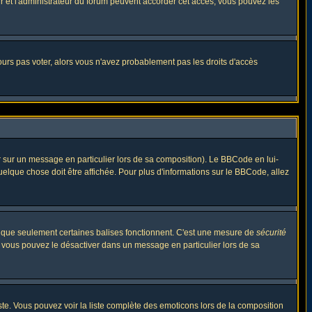
eur et l'administrateur du forum peuvent accorder cet accès, vous pouvez les
jours pas voter, alors vous n'avez probablement pas les droits d'accès
r sur un message en particulier lors de sa composition). Le BBCode en lui-
quelque chose doit être affichée. Pour plus d'informations sur le BBCode, allez
es que seulement certaines balises fonctionnent. C'est une mesure de
sécurité
, vous pouvez le désactiver dans un message en particulier lors de sa
triste. Vous pouvez voir la liste complète des emoticons lors de la composition