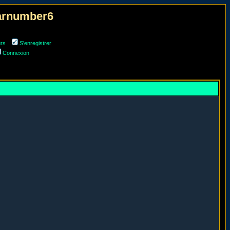
narnumber6
urs
S'enregistrer
Connexion