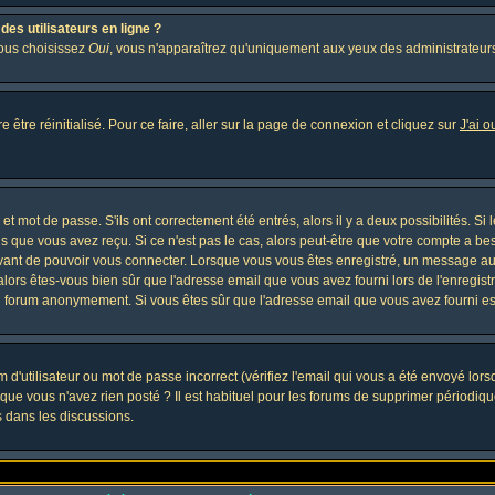
es utilisateurs en ligne ?
vous choisissez
Oui
, vous n'apparaîtrez qu'uniquement aux yeux des administrateur
 être réinitialisé. Pour ce faire, aller sur la page de connexion et cliquez sur
J'ai 
t mot de passe. S'ils ont correctement été entrés, alors il y a deux possibilités. Si
s que vous avez reçu. Si ce n'est pas le cas, alors peut-être que votre compte a be
avant de pouvoir vous connecter. Lorsque vous vous êtes enregistré, un message aur
, alors êtes-vous bien sûr que l'adresse email que vous avez fourni lors de l'enregistr
u forum anonymement. Si vous êtes sûr que l'adresse email que vous avez fourni est
d'utilisateur ou mot de passe incorrect (vérifiez l'email qui vous a été envoyé lor
que vous n'avez rien posté ? Il est habituel pour les forums de supprimer périodique
 dans les discussions.