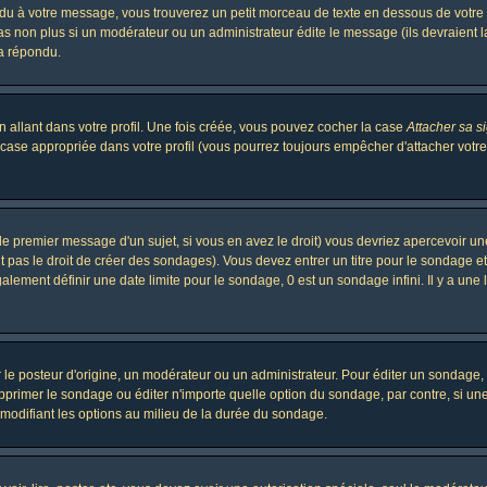
 à votre message, vous trouverez un petit morceau de texte en dessous de votre me
 pas non plus si un modérateur ou un administrateur édite le message (ils devraient l
 a répondu.
 allant dans votre profil. Une fois créée, vous pouvez cocher la case
Attacher sa s
case appropriée dans votre profil (vous pourrez toujours empêcher d'attacher votre
le premier message d'un sujet, si vous en avez le droit) vous devriez apercevoir un
 pas le droit de créer des sondages). Vous devez entrer un titre pour le sondage e
lement définir une date limite pour le sondage, 0 est un sondage infini. Il y a une l
osteur d'origine, un modérateur ou un administrateur. Pour éditer un sondage, cli
primer le sondage ou éditer n'importe quelle option du sondage, par contre, si un
 modifiant les options au milieu de la durée du sondage.