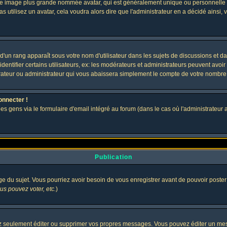
 une image plus grande nommée avatar, qui est généralement unique ou personnelle à c
as utilisez un avatar, cela voudra alors dire que l'administrateur en a décidé ains
d'un rang apparaît sous votre nom d'utilisateur dans les sujets de discussions et dans
tifier certains utilisateurs, ex: les modérateurs et administrateurs peuvent avoir u
rateur ou administrateur qui vous abaissera simplement le compte de votre nombre
onnecter !
gens via le formulaire d'email intégré au forum (dans le cas où l'administrateur aurai
Publication
age du sujet. Vous pourriez avoir besoin de vous enregistrer avant de pouvoir poster
s pouvez voter, etc.
)
 seulement éditer ou supprimer vos propres messages. Vous pouvez éditer un messa