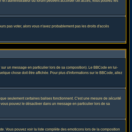
eur et l'administrateur du forum peuvent accorder cet accès, vous pouvez les
jours pas voter, alors vous n'avez probablement pas les droits d'accès
r sur un message en particulier lors de sa composition). Le BBCode en lui-
quelque chose doit être affichée. Pour plus d'informations sur le BBCode, allez
es que seulement certaines balises fonctionnent. C'est une mesure de
sécurité
, vous pouvez le désactiver dans un message en particulier lors de sa
triste. Vous pouvez voir la liste complète des emoticons lors de la composition