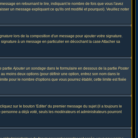
ssage en retournant le lire, indiquant le nombre de fois que vous l'avez
aisser un message expliquant ce qu'ils ont modifié et pourquoi). Veuillez noter
ignature
lors de la composition d'un message pour ajouter votre signature.
 signature à un message en particulier en décochant la case Attacher sa
e partie
Ajouter un sondage
dans le formulaire en dessous de la partie
Poster
t au moins deux options (pour définir une option, entrez son nom dans le
imite pour le nombre d'options que vous pourrez établir, cette limite est fixée
quez sur le bouton 'Editer' du premier message du sujet (il a toujours le
e personne a déjà voté, seuls les modérateurs et administrateurs pourront