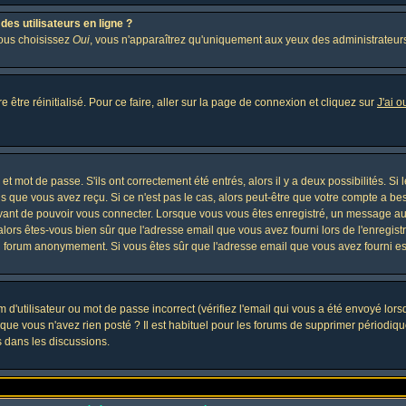
es utilisateurs en ligne ?
vous choisissez
Oui
, vous n'apparaîtrez qu'uniquement aux yeux des administrateur
 être réinitialisé. Pour ce faire, aller sur la page de connexion et cliquez sur
J'ai 
t mot de passe. S'ils ont correctement été entrés, alors il y a deux possibilités. Si
s que vous avez reçu. Si ce n'est pas le cas, alors peut-être que votre compte a be
avant de pouvoir vous connecter. Lorsque vous vous êtes enregistré, un message aur
, alors êtes-vous bien sûr que l'adresse email que vous avez fourni lors de l'enregistr
u forum anonymement. Si vous êtes sûr que l'adresse email que vous avez fourni est
d'utilisateur ou mot de passe incorrect (vérifiez l'email qui vous a été envoyé lor
que vous n'avez rien posté ? Il est habituel pour les forums de supprimer périodique
 dans les discussions.