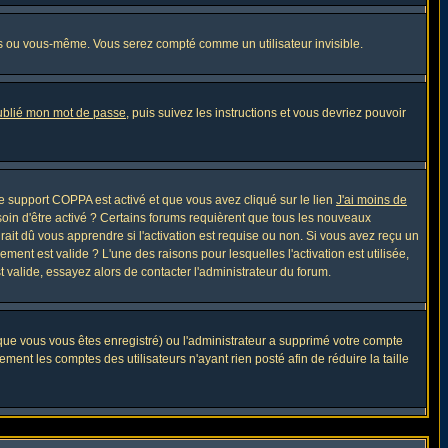
s ou vous-même. Vous serez compté comme un utilisateur invisible.
oublié mon mot de passe
, puis suivez les instructions et vous devriez pouvoir
 le support COPPA est activé et que vous avez cliqué sur le lien
J'ai moins de
soin d'être activé ? Certains forums requièrent que tous les nouveaux
ait dû vous apprendre si l'activation est requise ou non. Si vous avez reçu un
ement est valide ? L'une des raisons pour lesquelles l'activation est utilisée,
 valide, essayez alors de contacter l'administrateur du forum.
sque vous vous êtes enregistré) ou l'administrateur a supprimé votre compte
ment les comptes des utilisateurs n'ayant rien posté afin de réduire la taille