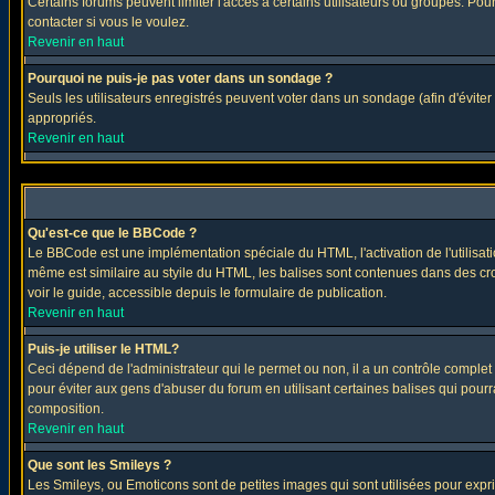
Certains forums peuvent limiter l'accès à certains utilisateurs ou groupes. Pour
contacter si vous le voulez.
Revenir en haut
Pourquoi ne puis-je pas voter dans un sondage ?
Seuls les utilisateurs enregistrés peuvent voter dans un sondage (afin d'éviter
appropriés.
Revenir en haut
Qu'est-ce que le BBCode ?
Le BBCode est une implémentation spéciale du HTML, l'activation de l'utilisat
même est similaire au styile du HTML, les balises sont contenues dans des croch
voir le guide, accessible depuis le formulaire de publication.
Revenir en haut
Puis-je utiliser le HTML?
Ceci dépend de l'administrateur qui le permet ou non, il a un contrôle comple
pour éviter aux gens d'abuser du forum en utilisant certaines balises qui pour
composition.
Revenir en haut
Que sont les Smileys ?
Les Smileys, ou Emoticons sont de petites images qui sont utilisées pour exprimer