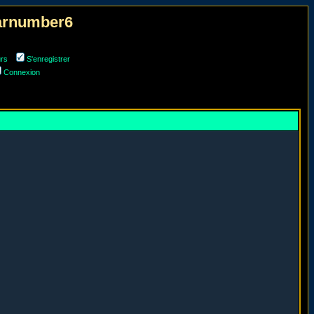
narnumber6
urs
S'enregistrer
Connexion