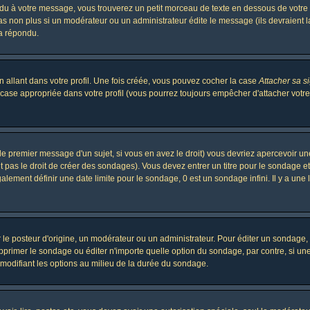
 à votre message, vous trouverez un petit morceau de texte en dessous de votre me
 pas non plus si un modérateur ou un administrateur édite le message (ils devraient l
 a répondu.
 allant dans votre profil. Une fois créée, vous pouvez cocher la case
Attacher sa s
case appropriée dans votre profil (vous pourrez toujours empêcher d'attacher votre
le premier message d'un sujet, si vous en avez le droit) vous devriez apercevoir un
 pas le droit de créer des sondages). Vous devez entrer un titre pour le sondage e
lement définir une date limite pour le sondage, 0 est un sondage infini. Il y a une l
osteur d'origine, un modérateur ou un administrateur. Pour éditer un sondage, cli
primer le sondage ou éditer n'importe quelle option du sondage, par contre, si un
 modifiant les options au milieu de la durée du sondage.