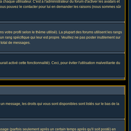
haque utilisateur. C'est à l'administrateur du forum d'activer les avatars et
i, vous pouvez le contacter pour lui en demander les raisons (nous sommes sûr
 votre profil selon le thème utilisé). La plupart des forums utilisent les rangs
n rang spécifique qui leur est propre. Veuillez ne pas poster inutilement sur
 total de messages.
t activé cette fonctionnalité). Ceci, pour éviter l'utilisation malveillante du
 un message, les droits qui vous sont disponibles sont listés sur le bas de la
ge (parfois seulement après un certain temps après qu'il soit posté) en