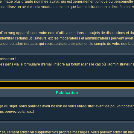
 une image plus grande nommée avatar, qui est généralement unique ou personnelle à c
as utilisez un avatar, cela voudra alors dire que l'administrateur en a décidé ains
d'un rang apparaît sous votre nom d'utilisateur dans les sujets de discussions et dans
tifier certains utilisateurs, ex: les modérateurs et administrateurs peuvent avoir u
rateur ou administrateur qui vous abaissera simplement le compte de votre nombre
onnecter !
gens via le formulaire d'email intégré au forum (dans le cas où l'administrateur aurai
Publication
age du sujet. Vous pourriez avoir besoin de vous enregistrer avant de pouvoir poster
s pouvez voter, etc.
)
 seulement éditer ou supprimer vos propres messages. Vous pouvez éditer un messa