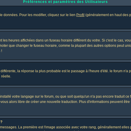
Préférences et paramètres des Utilisateurs
e données. Pour les modifier, cliquez sur le lien
Profil
(généralement en haut des pa
 les heures affichées dans un fuseau horaire différent du votre. Si c'est le cas, vo
 noter que changer le fuseau horaire, comme la plupart des autres options peut uniq
 !
 différente, la réponse la plus probable est le passage à l'heure d'été. le forum n'a
 réelle.
 installé votre langage sur le forum, ou que soit quelqu'un n'a pas encore traduit c
z-vous alors libre de créer une nouvelle traduction. Plus d'informations peuvent être
 ?
des messages. La première est l'image associée avec votre rang, générallement elle