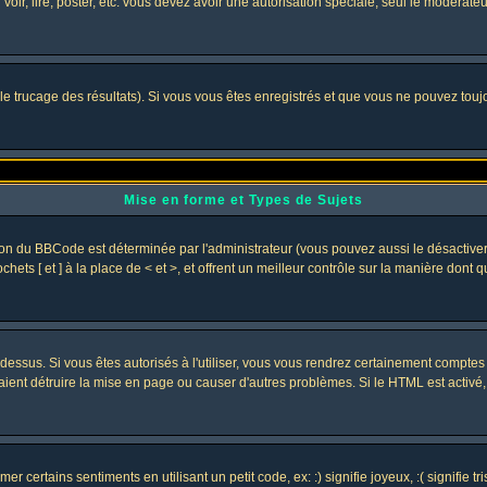
 voir, lire, poster, etc. vous devez avoir une autorisation spéciale, seul le modérat
 le trucage des résultats). Si vous vous êtes enregistrés et que vous ne pouvez tou
Mise en forme et Types de Sujets
ion du BBCode est déterminée par l'administrateur (vous pouvez aussi le désactive
ets [ et ] à la place de < et >, et offrent un meilleur contrôle sur la manière dont 
t dessus. Si vous êtes autorisés à l'utiliser, vous vous rendrez certainement compt
raient détruire la mise en page ou causer d'autres problèmes. Si le HTML est activé
 certains sentiments en utilisant un petit code, ex: :) signifie joyeux, :( signifie 