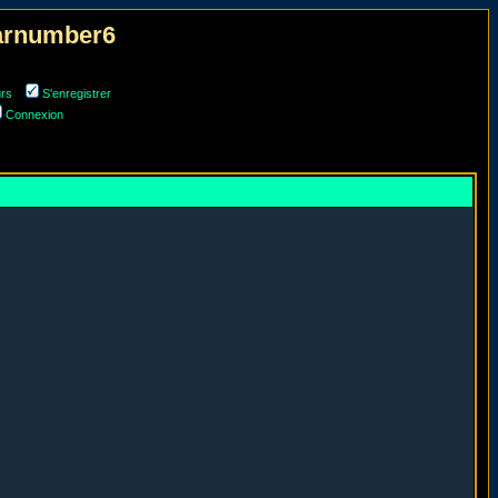
narnumber6
urs
S'enregistrer
Connexion