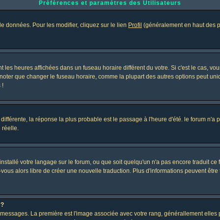
Préférences et paramètres des Utilisateurs
e données. Pour les modifier, cliquez sur le lien
Profil
(généralement en haut des pa
 les heures affichées dans un fuseau horaire différent du votre. Si c'est le cas, vo
 noter que changer le fuseau horaire, comme la plupart des autres options peut uniq
 !
 différente, la réponse la plus probable est le passage à l'heure d'été. le forum n'a
 réelle.
 installé votre langage sur le forum, ou que soit quelqu'un n'a pas encore traduit c
z-vous alors libre de créer une nouvelle traduction. Plus d'informations peuvent être
 ?
des messages. La première est l'image associée avec votre rang, générallement elle