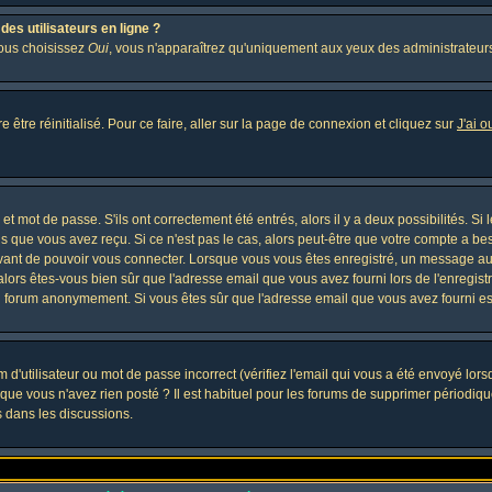
es utilisateurs en ligne ?
vous choisissez
Oui
, vous n'apparaîtrez qu'uniquement aux yeux des administrateur
 être réinitialisé. Pour ce faire, aller sur la page de connexion et cliquez sur
J'ai 
t mot de passe. S'ils ont correctement été entrés, alors il y a deux possibilités. Si
s que vous avez reçu. Si ce n'est pas le cas, alors peut-être que votre compte a be
avant de pouvoir vous connecter. Lorsque vous vous êtes enregistré, un message aur
, alors êtes-vous bien sûr que l'adresse email que vous avez fourni lors de l'enregistr
u forum anonymement. Si vous êtes sûr que l'adresse email que vous avez fourni est
d'utilisateur ou mot de passe incorrect (vérifiez l'email qui vous a été envoyé lor
que vous n'avez rien posté ? Il est habituel pour les forums de supprimer périodique
 dans les discussions.