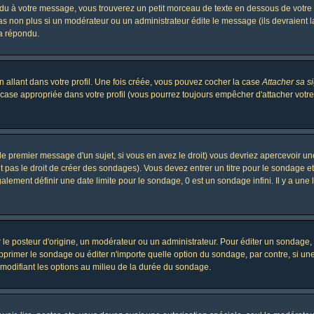
 à votre message, vous trouverez un petit morceau de texte en dessous de votre me
 pas non plus si un modérateur ou un administrateur édite le message (ils devraient l
 a répondu.
 allant dans votre profil. Une fois créée, vous pouvez cocher la case
Attacher sa s
case appropriée dans votre profil (vous pourrez toujours empêcher d'attacher votre
le premier message d'un sujet, si vous en avez le droit) vous devriez apercevoir un
 pas le droit de créer des sondages). Vous devez entrer un titre pour le sondage e
lement définir une date limite pour le sondage, 0 est un sondage infini. Il y a une l
osteur d'origine, un modérateur ou un administrateur. Pour éditer un sondage, cli
primer le sondage ou éditer n'importe quelle option du sondage, par contre, si un
 modifiant les options au milieu de la durée du sondage.