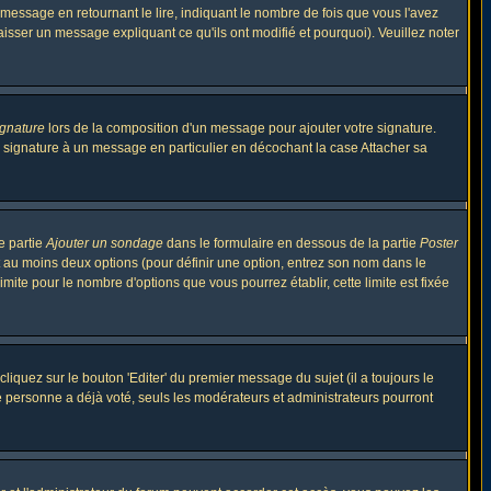
ssage en retournant le lire, indiquant le nombre de fois que vous l'avez
aisser un message expliquant ce qu'ils ont modifié et pourquoi). Veuillez noter
ignature
lors de la composition d'un message pour ajouter votre signature.
 signature à un message en particulier en décochant la case Attacher sa
e partie
Ajouter un sondage
dans le formulaire en dessous de la partie
Poster
t au moins deux options (pour définir une option, entrez son nom dans le
imite pour le nombre d'options que vous pourrez établir, cette limite est fixée
quez sur le bouton 'Editer' du premier message du sujet (il a toujours le
e personne a déjà voté, seuls les modérateurs et administrateurs pourront