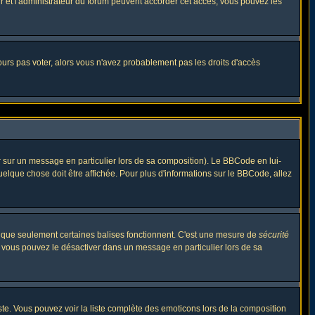
eur et l'administrateur du forum peuvent accorder cet accès, vous pouvez les
jours pas voter, alors vous n'avez probablement pas les droits d'accès
r sur un message en particulier lors de sa composition). Le BBCode en lui-
quelque chose doit être affichée. Pour plus d'informations sur le BBCode, allez
es que seulement certaines balises fonctionnent. C'est une mesure de
sécurité
, vous pouvez le désactiver dans un message en particulier lors de sa
triste. Vous pouvez voir la liste complète des emoticons lors de la composition