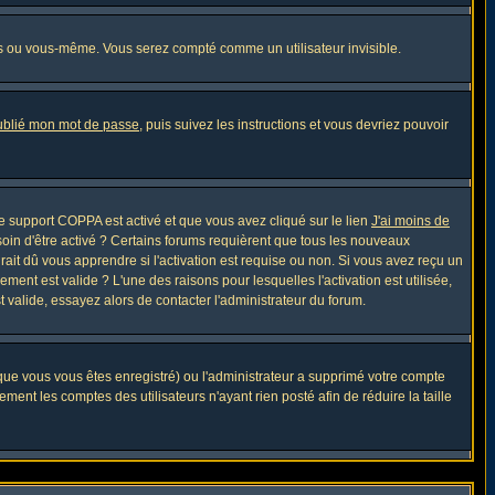
s ou vous-même. Vous serez compté comme un utilisateur invisible.
oublié mon mot de passe
, puis suivez les instructions et vous devriez pouvoir
 le support COPPA est activé et que vous avez cliqué sur le lien
J'ai moins de
soin d'être activé ? Certains forums requièrent que tous les nouveaux
ait dû vous apprendre si l'activation est requise ou non. Si vous avez reçu un
ement est valide ? L'une des raisons pour lesquelles l'activation est utilisée,
 valide, essayez alors de contacter l'administrateur du forum.
sque vous vous êtes enregistré) ou l'administrateur a supprimé votre compte
ment les comptes des utilisateurs n'ayant rien posté afin de réduire la taille