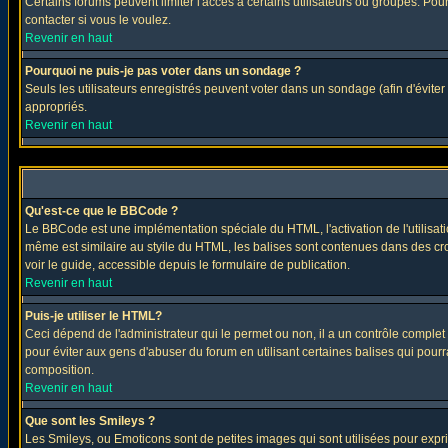
Certains forums peuvent limiter l'accès à certains utilisateurs ou groupes. Pour
contacter si vous le voulez.
Revenir en haut
Pourquoi ne puis-je pas voter dans un sondage ?
Seuls les utilisateurs enregistrés peuvent voter dans un sondage (afin d'éviter
appropriés.
Revenir en haut
Qu'est-ce que le BBCode ?
Le BBCode est une implémentation spéciale du HTML, l'activation de l'utilisat
même est similaire au styile du HTML, les balises sont contenues dans des croch
voir le guide, accessible depuis le formulaire de publication.
Revenir en haut
Puis-je utiliser le HTML?
Ceci dépend de l'administrateur qui le permet ou non, il a un contrôle comple
pour éviter aux gens d'abuser du forum en utilisant certaines balises qui pour
composition.
Revenir en haut
Que sont les Smileys ?
Les Smileys, ou Emoticons sont de petites images qui sont utilisées pour exprimer