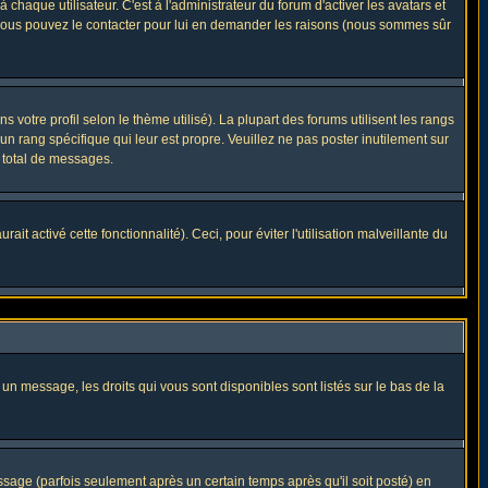
haque utilisateur. C'est à l'administrateur du forum d'activer les avatars et
i, vous pouvez le contacter pour lui en demander les raisons (nous sommes sûr
 votre profil selon le thème utilisé). La plupart des forums utilisent les rangs
n rang spécifique qui leur est propre. Veuillez ne pas poster inutilement sur
 total de messages.
t activé cette fonctionnalité). Ceci, pour éviter l'utilisation malveillante du
 un message, les droits qui vous sont disponibles sont listés sur le bas de la
ge (parfois seulement après un certain temps après qu'il soit posté) en