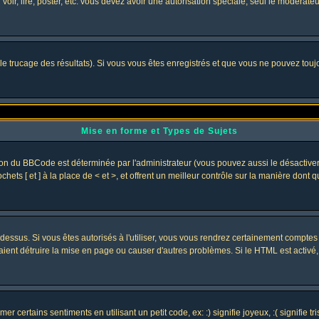
 voir, lire, poster, etc. vous devez avoir une autorisation spéciale, seul le modérat
 le trucage des résultats). Si vous vous êtes enregistrés et que vous ne pouvez tou
Mise en forme et Types de Sujets
ion du BBCode est déterminée par l'administrateur (vous pouvez aussi le désactive
ets [ et ] à la place de < et >, et offrent un meilleur contrôle sur la manière dont 
t dessus. Si vous êtes autorisés à l'utiliser, vous vous rendrez certainement compt
raient détruire la mise en page ou causer d'autres problèmes. Si le HTML est activé
 certains sentiments en utilisant un petit code, ex: :) signifie joyeux, :( signifie 