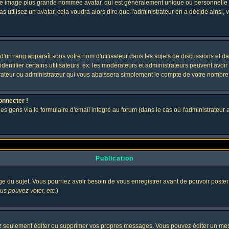
 une image plus grande nommée avatar, qui est généralement unique ou personnelle à c
as utilisez un avatar, cela voudra alors dire que l'administrateur en a décidé ains
d'un rang apparaît sous votre nom d'utilisateur dans les sujets de discussions et dans
tifier certains utilisateurs, ex: les modérateurs et administrateurs peuvent avoir u
rateur ou administrateur qui vous abaissera simplement le compte de votre nombre
onnecter !
gens via le formulaire d'email intégré au forum (dans le cas où l'administrateur aurai
Publication
age du sujet. Vous pourriez avoir besoin de vous enregistrer avant de pouvoir poster
s pouvez voter, etc.
)
 seulement éditer ou supprimer vos propres messages. Vous pouvez éditer un messa