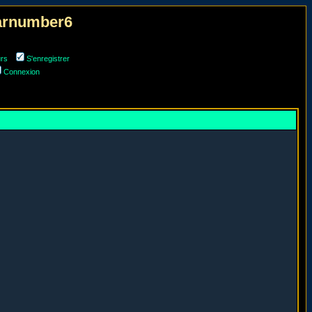
narnumber6
urs
S'enregistrer
Connexion