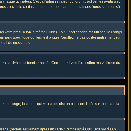
haque utilisateur. C'est à l'administrateur du forum d'activer les avatars et
i, vous pouvez le contacter pour lui en demander les raisons (nous sommes sûr
 votre profil selon le thème utilisé). La plupart des forums utilisent les rangs
n rang spécifique qui leur est propre. Veuillez ne pas poster inutilement sur
 total de messages.
t activé cette fonctionnalité). Ceci, pour éviter l'utilisation malveillante du
 un message, les droits qui vous sont disponibles sont listés sur le bas de la
ge (parfois seulement après un certain temps après qu'il soit posté) en