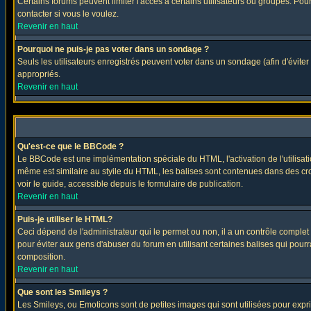
Certains forums peuvent limiter l'accès à certains utilisateurs ou groupes. Pour
contacter si vous le voulez.
Revenir en haut
Pourquoi ne puis-je pas voter dans un sondage ?
Seuls les utilisateurs enregistrés peuvent voter dans un sondage (afin d'éviter
appropriés.
Revenir en haut
Qu'est-ce que le BBCode ?
Le BBCode est une implémentation spéciale du HTML, l'activation de l'utilisat
même est similaire au styile du HTML, les balises sont contenues dans des croch
voir le guide, accessible depuis le formulaire de publication.
Revenir en haut
Puis-je utiliser le HTML?
Ceci dépend de l'administrateur qui le permet ou non, il a un contrôle comple
pour éviter aux gens d'abuser du forum en utilisant certaines balises qui pour
composition.
Revenir en haut
Que sont les Smileys ?
Les Smileys, ou Emoticons sont de petites images qui sont utilisées pour exprimer