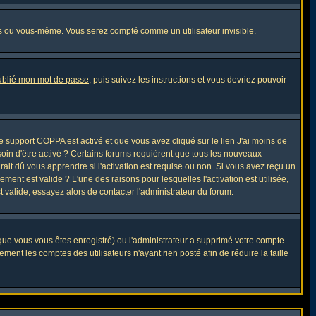
s ou vous-même. Vous serez compté comme un utilisateur invisible.
oublié mon mot de passe
, puis suivez les instructions et vous devriez pouvoir
 le support COPPA est activé et que vous avez cliqué sur le lien
J'ai moins de
soin d'être activé ? Certains forums requièrent que tous les nouveaux
ait dû vous apprendre si l'activation est requise ou non. Si vous avez reçu un
ement est valide ? L'une des raisons pour lesquelles l'activation est utilisée,
 valide, essayez alors de contacter l'administrateur du forum.
sque vous vous êtes enregistré) ou l'administrateur a supprimé votre compte
ment les comptes des utilisateurs n'ayant rien posté afin de réduire la taille