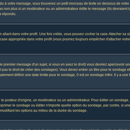
 à votre message, vous trouverez un petit morceau de texte en dessous de votre me
 pas non plus si un modérateur ou un administrateur édite le message (ils devraient l
 a répondu.
 allant dans votre profil. Une fois créée, vous pouvez cocher la case
Attacher sa s
case appropriée dans votre profil (vous pourrez toujours empêcher d'attacher votre
le premier message d'un sujet, si vous en avez le droit) vous devriez apercevoir un
 pas le droit de créer des sondages). Vous devez entrer un titre pour le sondage e
lement définir une date limite pour le sondage, 0 est un sondage infini. Il y a une l
osteur d'origine, un modérateur ou un administrateur. Pour éditer un sondage, cli
primer le sondage ou éditer n'importe quelle option du sondage, par contre, si un
 modifiant les options au milieu de la durée du sondage.