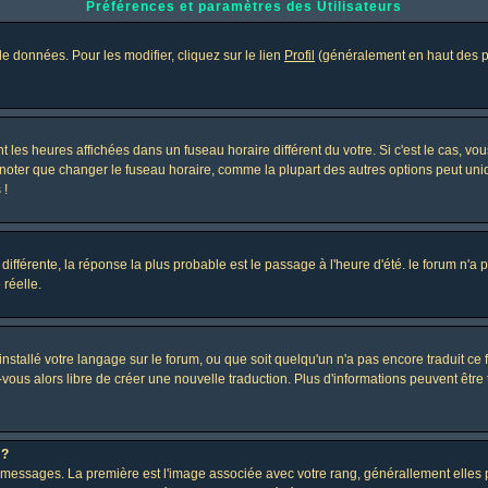
Préférences et paramètres des Utilisateurs
e données. Pour les modifier, cliquez sur le lien
Profil
(généralement en haut des pa
 les heures affichées dans un fuseau horaire différent du votre. Si c'est le cas, vo
 noter que changer le fuseau horaire, comme la plupart des autres options peut uniq
 !
 différente, la réponse la plus probable est le passage à l'heure d'été. le forum n'a
 réelle.
 installé votre langage sur le forum, ou que soit quelqu'un n'a pas encore traduit c
z-vous alors libre de créer une nouvelle traduction. Plus d'informations peuvent être
 ?
des messages. La première est l'image associée avec votre rang, générallement elle