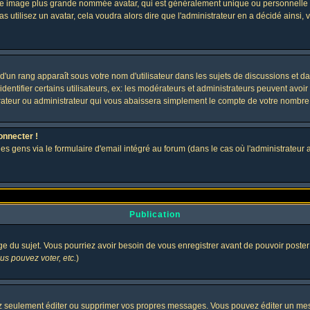
 une image plus grande nommée avatar, qui est généralement unique ou personnelle à c
as utilisez un avatar, cela voudra alors dire que l'administrateur en a décidé ains
d'un rang apparaît sous votre nom d'utilisateur dans les sujets de discussions et dans
tifier certains utilisateurs, ex: les modérateurs et administrateurs peuvent avoir u
rateur ou administrateur qui vous abaissera simplement le compte de votre nombre
onnecter !
gens via le formulaire d'email intégré au forum (dans le cas où l'administrateur aurai
Publication
age du sujet. Vous pourriez avoir besoin de vous enregistrer avant de pouvoir poster
s pouvez voter, etc.
)
 seulement éditer ou supprimer vos propres messages. Vous pouvez éditer un messa