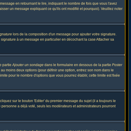
ssage en retournant le lire, indiquant le nombre de fois que vous l'avez
aisser un message expliquant ce qu'ils ont modifié et pourquoi). Veuillez noter
ignature
lors de la composition d'un message pour ajouter votre signature.
 signature à un message en particulier en décochant la case Attacher sa
e partie
Ajouter un sondage
dans le formulaire en dessous de la partie
Poster
t au moins deux options (pour définir une option, entrez son nom dans le
imite pour le nombre d'options que vous pourrez établir, cette limite est fixée
quez sur le bouton 'Editer' du premier message du sujet (il a toujours le
e personne a déjà voté, seuls les modérateurs et administrateurs pourront