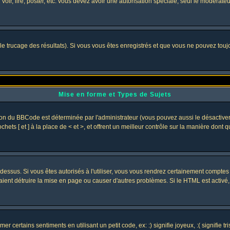
 voir, lire, poster, etc. vous devez avoir une autorisation spéciale, seul le modérat
 le trucage des résultats). Si vous vous êtes enregistrés et que vous ne pouvez tou
Mise en forme et Types de Sujets
ion du BBCode est déterminée par l'administrateur (vous pouvez aussi le désactive
ets [ et ] à la place de < et >, et offrent un meilleur contrôle sur la manière dont 
t dessus. Si vous êtes autorisés à l'utiliser, vous vous rendrez certainement compt
raient détruire la mise en page ou causer d'autres problèmes. Si le HTML est activé
 certains sentiments en utilisant un petit code, ex: :) signifie joyeux, :( signifie 