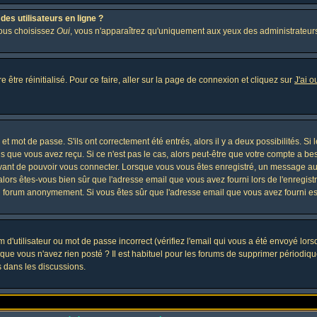
es utilisateurs en ligne ?
vous choisissez
Oui
, vous n'apparaîtrez qu'uniquement aux yeux des administrateur
 être réinitialisé. Pour ce faire, aller sur la page de connexion et cliquez sur
J'ai 
t mot de passe. S'ils ont correctement été entrés, alors il y a deux possibilités. Si
s que vous avez reçu. Si ce n'est pas le cas, alors peut-être que votre compte a be
avant de pouvoir vous connecter. Lorsque vous vous êtes enregistré, un message aur
, alors êtes-vous bien sûr que l'adresse email que vous avez fourni lors de l'enregistr
u forum anonymement. Si vous êtes sûr que l'adresse email que vous avez fourni est
d'utilisateur ou mot de passe incorrect (vérifiez l'email qui vous a été envoyé lor
que vous n'avez rien posté ? Il est habituel pour les forums de supprimer périodique
 dans les discussions.