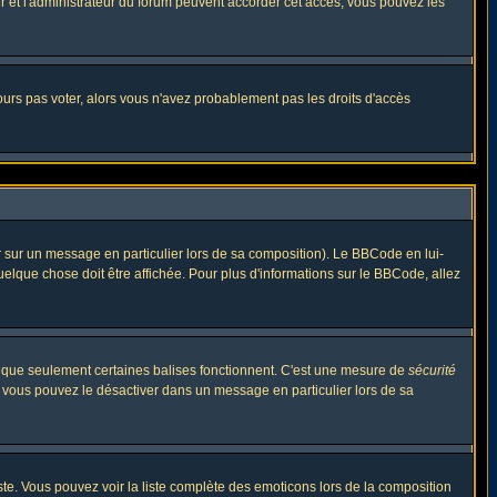
eur et l'administrateur du forum peuvent accorder cet accès, vous pouvez les
jours pas voter, alors vous n'avez probablement pas les droits d'accès
r sur un message en particulier lors de sa composition). Le BBCode en lui-
quelque chose doit être affichée. Pour plus d'informations sur le BBCode, allez
es que seulement certaines balises fonctionnent. C'est une mesure de
sécurité
, vous pouvez le désactiver dans un message en particulier lors de sa
triste. Vous pouvez voir la liste complète des emoticons lors de la composition