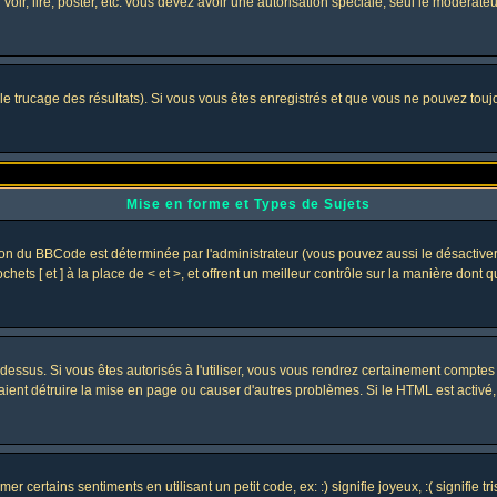
 voir, lire, poster, etc. vous devez avoir une autorisation spéciale, seul le modérat
 le trucage des résultats). Si vous vous êtes enregistrés et que vous ne pouvez tou
Mise en forme et Types de Sujets
ion du BBCode est déterminée par l'administrateur (vous pouvez aussi le désactive
ets [ et ] à la place de < et >, et offrent un meilleur contrôle sur la manière dont 
t dessus. Si vous êtes autorisés à l'utiliser, vous vous rendrez certainement compt
raient détruire la mise en page ou causer d'autres problèmes. Si le HTML est activé
 certains sentiments en utilisant un petit code, ex: :) signifie joyeux, :( signifie 