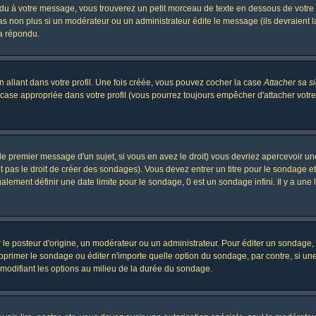
 à votre message, vous trouverez un petit morceau de texte en dessous de votre me
 pas non plus si un modérateur ou un administrateur édite le message (ils devraient l
 a répondu.
 allant dans votre profil. Une fois créée, vous pouvez cocher la case
Attacher sa s
case appropriée dans votre profil (vous pourrez toujours empêcher d'attacher votre
le premier message d'un sujet, si vous en avez le droit) vous devriez apercevoir un
 pas le droit de créer des sondages). Vous devez entrer un titre pour le sondage e
lement définir une date limite pour le sondage, 0 est un sondage infini. Il y a une l
osteur d'origine, un modérateur ou un administrateur. Pour éditer un sondage, cli
primer le sondage ou éditer n'importe quelle option du sondage, par contre, si un
 modifiant les options au milieu de la durée du sondage.