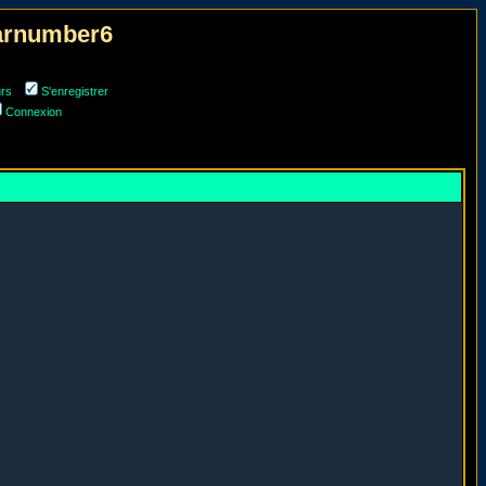
narnumber6
urs
S'enregistrer
Connexion