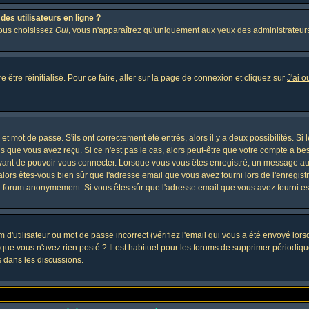
es utilisateurs en ligne ?
vous choisissez
Oui
, vous n'apparaîtrez qu'uniquement aux yeux des administrateur
 être réinitialisé. Pour ce faire, aller sur la page de connexion et cliquez sur
J'ai 
t mot de passe. S'ils ont correctement été entrés, alors il y a deux possibilités. Si
s que vous avez reçu. Si ce n'est pas le cas, alors peut-être que votre compte a be
avant de pouvoir vous connecter. Lorsque vous vous êtes enregistré, un message aur
, alors êtes-vous bien sûr que l'adresse email que vous avez fourni lors de l'enregistr
u forum anonymement. Si vous êtes sûr que l'adresse email que vous avez fourni est
d'utilisateur ou mot de passe incorrect (vérifiez l'email qui vous a été envoyé lor
que vous n'avez rien posté ? Il est habituel pour les forums de supprimer périodique
 dans les discussions.