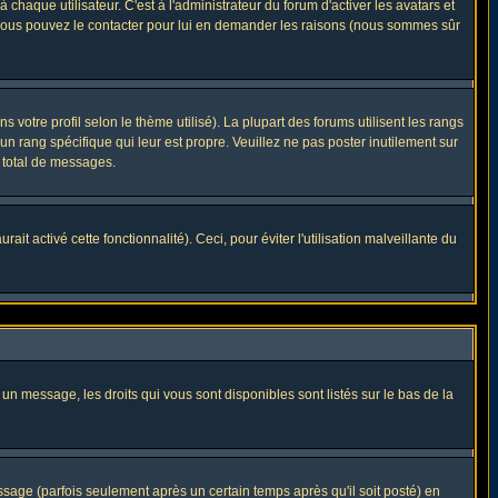
haque utilisateur. C'est à l'administrateur du forum d'activer les avatars et
i, vous pouvez le contacter pour lui en demander les raisons (nous sommes sûr
 votre profil selon le thème utilisé). La plupart des forums utilisent les rangs
n rang spécifique qui leur est propre. Veuillez ne pas poster inutilement sur
 total de messages.
t activé cette fonctionnalité). Ceci, pour éviter l'utilisation malveillante du
 un message, les droits qui vous sont disponibles sont listés sur le bas de la
ge (parfois seulement après un certain temps après qu'il soit posté) en