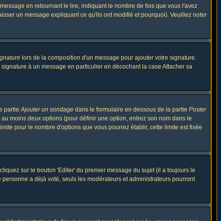
ssage en retournant le lire, indiquant le nombre de fois que vous l'avez
aisser un message expliquant ce qu'ils ont modifié et pourquoi). Veuillez noter
ignature
lors de la composition d'un message pour ajouter votre signature.
 signature à un message en particulier en décochant la case Attacher sa
e partie
Ajouter un sondage
dans le formulaire en dessous de la partie
Poster
t au moins deux options (pour définir une option, entrez son nom dans le
imite pour le nombre d'options que vous pourrez établir, cette limite est fixée
quez sur le bouton 'Editer' du premier message du sujet (il a toujours le
e personne a déjà voté, seuls les modérateurs et administrateurs pourront