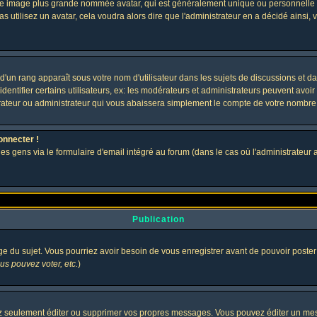
 une image plus grande nommée avatar, qui est généralement unique ou personnelle à c
as utilisez un avatar, cela voudra alors dire que l'administrateur en a décidé ains
d'un rang apparaît sous votre nom d'utilisateur dans les sujets de discussions et dans
tifier certains utilisateurs, ex: les modérateurs et administrateurs peuvent avoir u
rateur ou administrateur qui vous abaissera simplement le compte de votre nombre
onnecter !
gens via le formulaire d'email intégré au forum (dans le cas où l'administrateur aurai
Publication
age du sujet. Vous pourriez avoir besoin de vous enregistrer avant de pouvoir poster
s pouvez voter, etc.
)
 seulement éditer ou supprimer vos propres messages. Vous pouvez éditer un messa