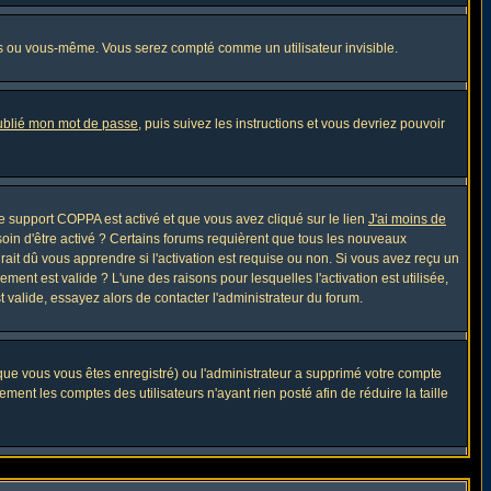
s ou vous-même. Vous serez compté comme un utilisateur invisible.
oublié mon mot de passe
, puis suivez les instructions et vous devriez pouvoir
 le support COPPA est activé et que vous avez cliqué sur le lien
J'ai moins de
soin d'être activé ? Certains forums requièrent que tous les nouveaux
ait dû vous apprendre si l'activation est requise ou non. Si vous avez reçu un
ement est valide ? L'une des raisons pour lesquelles l'activation est utilisée,
 valide, essayez alors de contacter l'administrateur du forum.
sque vous vous êtes enregistré) ou l'administrateur a supprimé votre compte
ment les comptes des utilisateurs n'ayant rien posté afin de réduire la taille