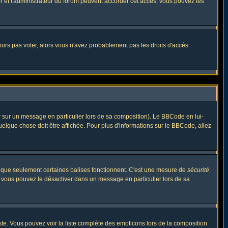
eur et l'administrateur du forum peuvent accorder cet accès, vous pouvez les
jours pas voter, alors vous n'avez probablement pas les droits d'accès
r sur un message en particulier lors de sa composition). Le BBCode en lui-
quelque chose doit être affichée. Pour plus d'informations sur le BBCode, allez
es que seulement certaines balises fonctionnent. C'est une mesure de
sécurité
, vous pouvez le désactiver dans un message en particulier lors de sa
triste. Vous pouvez voir la liste complète des emoticons lors de la composition