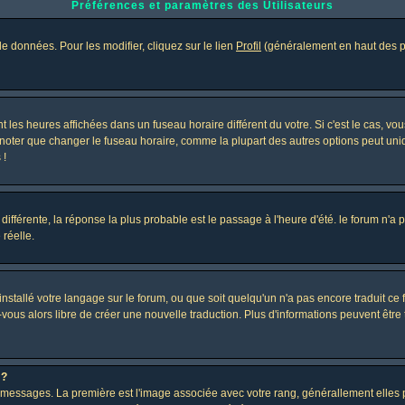
Préférences et paramètres des Utilisateurs
e données. Pour les modifier, cliquez sur le lien
Profil
(généralement en haut des pa
 les heures affichées dans un fuseau horaire différent du votre. Si c'est le cas, vo
 noter que changer le fuseau horaire, comme la plupart des autres options peut uniq
 !
 différente, la réponse la plus probable est le passage à l'heure d'été. le forum n'a
 réelle.
 installé votre langage sur le forum, ou que soit quelqu'un n'a pas encore traduit c
z-vous alors libre de créer une nouvelle traduction. Plus d'informations peuvent être
 ?
des messages. La première est l'image associée avec votre rang, générallement elle