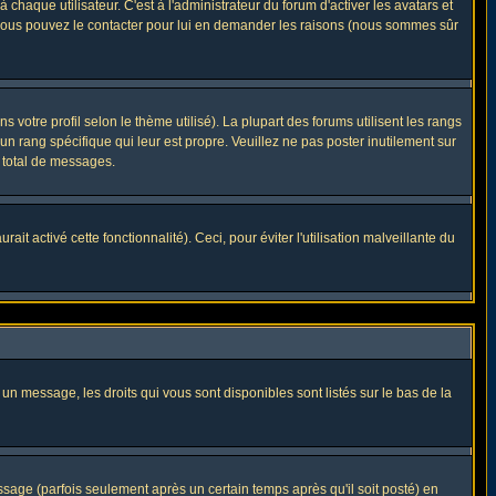
haque utilisateur. C'est à l'administrateur du forum d'activer les avatars et
i, vous pouvez le contacter pour lui en demander les raisons (nous sommes sûr
 votre profil selon le thème utilisé). La plupart des forums utilisent les rangs
n rang spécifique qui leur est propre. Veuillez ne pas poster inutilement sur
 total de messages.
t activé cette fonctionnalité). Ceci, pour éviter l'utilisation malveillante du
 un message, les droits qui vous sont disponibles sont listés sur le bas de la
ge (parfois seulement après un certain temps après qu'il soit posté) en