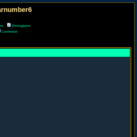
narnumber6
urs
S'enregistrer
Connexion