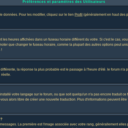
Préférences et paramètres des Utilisateurs
e données. Pour les modifier, cliquez sur le lien
Profil
(généralement en haut des pa
 les heures affichées dans un fuseau horaire différent du votre. Si c'est le cas, vo
 noter que changer le fuseau horaire, comme la plupart des autres options peut uniq
 !
 différente, la réponse la plus probable est le passage à l'heure d'été. le forum n'a
 réelle.
 installé votre langage sur le forum, ou que soit quelqu'un n'a pas encore traduit c
z-vous alors libre de créer une nouvelle traduction. Plus d'informations peuvent être
 ?
des messages. La première est l'image associée avec votre rang, générallement elle