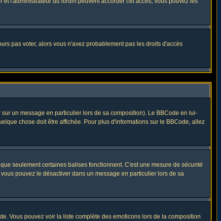
eur et l'administrateur du forum peuvent accorder cet accès, vous pouvez les
jours pas voter, alors vous n'avez probablement pas les droits d'accès
r sur un message en particulier lors de sa composition). Le BBCode en lui-
quelque chose doit être affichée. Pour plus d'informations sur le BBCode, allez
es que seulement certaines balises fonctionnent. C'est une mesure de
sécurité
, vous pouvez le désactiver dans un message en particulier lors de sa
triste. Vous pouvez voir la liste complète des emoticons lors de la composition