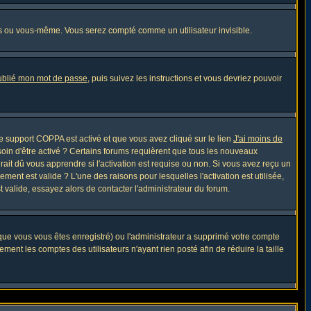
s ou vous-même. Vous serez compté comme un utilisateur invisible.
oublié mon mot de passe
, puis suivez les instructions et vous devriez pouvoir
 le support COPPA est activé et que vous avez cliqué sur le lien
J'ai moins de
soin d'être activé ? Certains forums requièrent que tous les nouveaux
ait dû vous apprendre si l'activation est requise ou non. Si vous avez reçu un
ement est valide ? L'une des raisons pour lesquelles l'activation est utilisée,
 valide, essayez alors de contacter l'administrateur du forum.
sque vous vous êtes enregistré) ou l'administrateur a supprimé votre compte
ment les comptes des utilisateurs n'ayant rien posté afin de réduire la taille