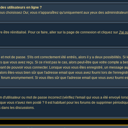
es utilisateurs en ligne ?
vous choisissez
Oui
, vous n'apparaîtrez qu'uniquement aux yeux des administrateur
 être réinitialisé. Pour ce faire, aller sur la page de connexion et cliquez sur
J'ai 
t mot de passe. S'ils ont correctement été entrés, alors il y a deux possibilités. Si
s que vous avez reçu. Si ce n'est pas le cas, alors peut-être que votre compte a be
avant de pouvoir vous connecter. Lorsque vous vous êtes enregistré, un message aur
, alors êtes-vous bien sûr que l'adresse email que vous avez fourni lors de l'enregistr
u forum anonymement. Si vous êtes sûr que l'adresse email que vous avez fourni est
d'utilisateur ou mot de passe incorrect (vérifiez l'email qui vous a été envoyé lor
que vous n'avez rien posté ? Il est habituel pour les forums de supprimer périodique
 dans les discussions.