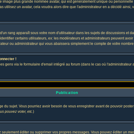
 une image plus grande nommée avatar, qui est généralement unique ou personnelle à c
as utilisez un avatar, cela voudra alors dire que l'administrateur en a décidé ains
d'un rang apparaît sous votre nom d'utilisateur dans les sujets de discussions et dans
tifier certains utilisateurs, ex: les modérateurs et administrateurs peuvent avoir u
rateur ou administrateur qui vous abaissera simplement le compte de votre nombre
onnecter !
gens via le formulaire d'email intégré au forum (dans le cas où l'administrateur aurai
Publication
age du sujet. Vous pourriez avoir besoin de vous enregistrer avant de pouvoir poster
s pouvez voter, etc.
)
 seulement éditer ou supprimer vos propres messages. Vous pouvez éditer un messa