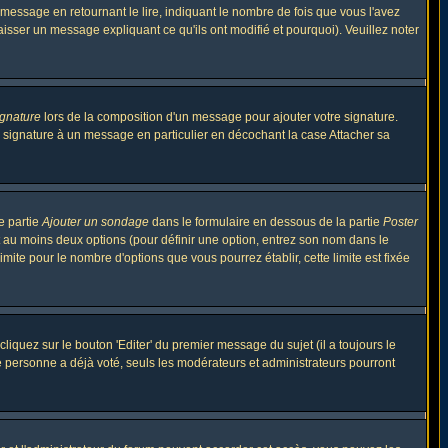
ssage en retournant le lire, indiquant le nombre de fois que vous l'avez
aisser un message expliquant ce qu'ils ont modifié et pourquoi). Veuillez noter
ignature
lors de la composition d'un message pour ajouter votre signature.
 signature à un message en particulier en décochant la case Attacher sa
e partie
Ajouter un sondage
dans le formulaire en dessous de la partie
Poster
t au moins deux options (pour définir une option, entrez son nom dans le
imite pour le nombre d'options que vous pourrez établir, cette limite est fixée
quez sur le bouton 'Editer' du premier message du sujet (il a toujours le
e personne a déjà voté, seuls les modérateurs et administrateurs pourront