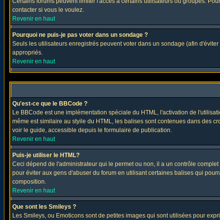
Certains forums peuvent limiter l'accès à certains utilisateurs ou groupes. Pour
contacter si vous le voulez.
Revenir en haut
Pourquoi ne puis-je pas voter dans un sondage ?
Seuls les utilisateurs enregistrés peuvent voter dans un sondage (afin d'éviter
appropriés.
Revenir en haut
Qu'est-ce que le BBCode ?
Le BBCode est une implémentation spéciale du HTML, l'activation de l'utilisat
même est similaire au styile du HTML, les balises sont contenues dans des croch
voir le guide, accessible depuis le formulaire de publication.
Revenir en haut
Puis-je utiliser le HTML?
Ceci dépend de l'administrateur qui le permet ou non, il a un contrôle comple
pour éviter aux gens d'abuser du forum en utilisant certaines balises qui pour
composition.
Revenir en haut
Que sont les Smileys ?
Les Smileys, ou Emoticons sont de petites images qui sont utilisées pour exprimer