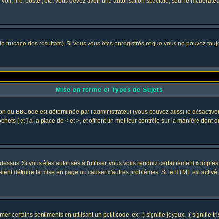
 voir, lire, poster, etc. vous devez avoir une autorisation spéciale, seul le modérat
 le trucage des résultats). Si vous vous êtes enregistrés et que vous ne pouvez tou
Mise en forme et Types de Sujets
ion du BBCode est déterminée par l'administrateur (vous pouvez aussi le désactive
ets [ et ] à la place de < et >, et offrent un meilleur contrôle sur la manière dont 
t dessus. Si vous êtes autorisés à l'utiliser, vous vous rendrez certainement compt
raient détruire la mise en page ou causer d'autres problèmes. Si le HTML est activé
 certains sentiments en utilisant un petit code, ex: :) signifie joyeux, :( signifie 