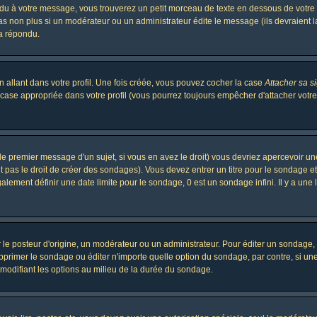
 à votre message, vous trouverez un petit morceau de texte en dessous de votre me
 pas non plus si un modérateur ou un administrateur édite le message (ils devraient l
 a répondu.
 allant dans votre profil. Une fois créée, vous pouvez cocher la case
Attacher sa s
case appropriée dans votre profil (vous pourrez toujours empêcher d'attacher votre
le premier message d'un sujet, si vous en avez le droit) vous devriez apercevoir un
 pas le droit de créer des sondages). Vous devez entrer un titre pour le sondage e
lement définir une date limite pour le sondage, 0 est un sondage infini. Il y a une l
osteur d'origine, un modérateur ou un administrateur. Pour éditer un sondage, cli
primer le sondage ou éditer n'importe quelle option du sondage, par contre, si un
 modifiant les options au milieu de la durée du sondage.