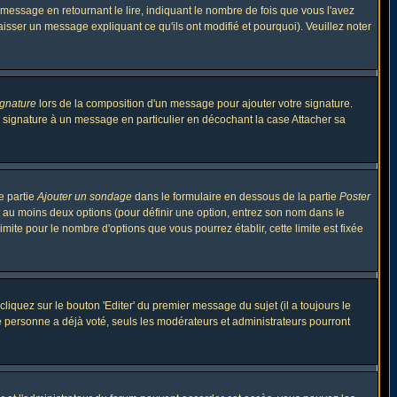
ssage en retournant le lire, indiquant le nombre de fois que vous l'avez
aisser un message expliquant ce qu'ils ont modifié et pourquoi). Veuillez noter
ignature
lors de la composition d'un message pour ajouter votre signature.
 signature à un message en particulier en décochant la case Attacher sa
e partie
Ajouter un sondage
dans le formulaire en dessous de la partie
Poster
t au moins deux options (pour définir une option, entrez son nom dans le
imite pour le nombre d'options que vous pourrez établir, cette limite est fixée
quez sur le bouton 'Editer' du premier message du sujet (il a toujours le
e personne a déjà voté, seuls les modérateurs et administrateurs pourront