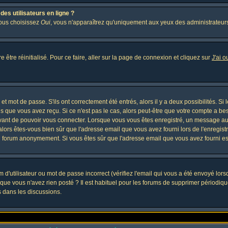
es utilisateurs en ligne ?
vous choisissez
Oui
, vous n'apparaîtrez qu'uniquement aux yeux des administrateur
 être réinitialisé. Pour ce faire, aller sur la page de connexion et cliquez sur
J'ai 
t mot de passe. S'ils ont correctement été entrés, alors il y a deux possibilités. Si
s que vous avez reçu. Si ce n'est pas le cas, alors peut-être que votre compte a be
avant de pouvoir vous connecter. Lorsque vous vous êtes enregistré, un message aur
, alors êtes-vous bien sûr que l'adresse email que vous avez fourni lors de l'enregistr
u forum anonymement. Si vous êtes sûr que l'adresse email que vous avez fourni est
d'utilisateur ou mot de passe incorrect (vérifiez l'email qui vous a été envoyé lor
que vous n'avez rien posté ? Il est habituel pour les forums de supprimer périodique
 dans les discussions.