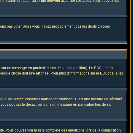
eur et l'administrateur du forum peuvent accorder cet accès, vous pouvez les
jours pas voter, alors vous n'avez probablement pas les droits d'accès
r sur un message en particulier lors de sa composition). Le BBCode en lui-
quelque chose doit être affichée. Pour plus d'informations sur le BBCode, allez
es que seulement certaines balises fonctionnent. C'est une mesure de
sécurité
, vous pouvez le désactiver dans un message en particulier lors de sa
triste. Vous pouvez voir la liste complète des emoticons lors de la composition