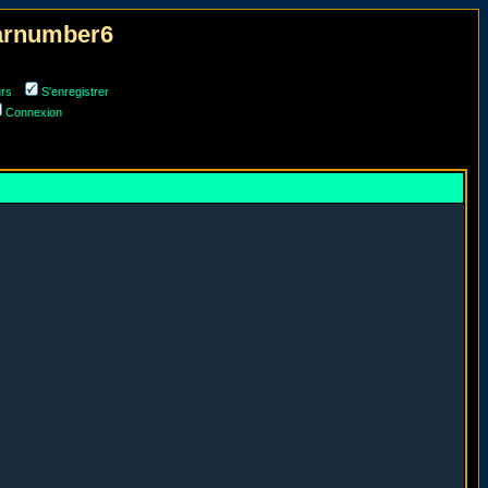
narnumber6
urs
S'enregistrer
Connexion