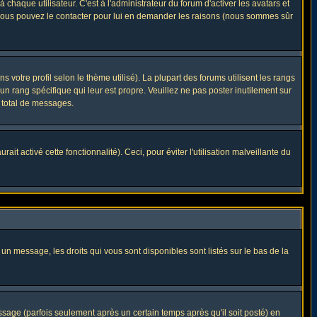
haque utilisateur. C'est à l'administrateur du forum d'activer les avatars et
i, vous pouvez le contacter pour lui en demander les raisons (nous sommes sûr
 votre profil selon le thème utilisé). La plupart des forums utilisent les rangs
n rang spécifique qui leur est propre. Veuillez ne pas poster inutilement sur
 total de messages.
t activé cette fonctionnalité). Ceci, pour éviter l'utilisation malveillante du
 un message, les droits qui vous sont disponibles sont listés sur le bas de la
ge (parfois seulement après un certain temps après qu'il soit posté) en