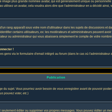
 une image plus grande nommée avatar, qui est généralement unique ou personnelle à c
as utilisez un avatar, cela voudra alors dire que l'administrateur en a décidé ains
d'un rang apparaît sous votre nom d'utilisateur dans les sujets de discussions et dans
tifier certains utilisateurs, ex: les modérateurs et administrateurs peuvent avoir u
rateur ou administrateur qui vous abaissera simplement le compte de votre nombre
onnecter !
gens via le formulaire d'email intégré au forum (dans le cas où l'administrateur aurai
Publication
age du sujet. Vous pourriez avoir besoin de vous enregistrer avant de pouvoir poster
s pouvez voter, etc.
)
 seulement éditer ou supprimer vos propres messages. Vous pouvez éditer un messa