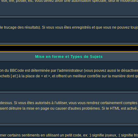
 voir, lire, poster, etc. vous devez avoir une autorisation spéciale, seul le modérat
 le trucage des résultats). Si vous vous êtes enregistrés et que vous ne pouvez tou
Mise en forme et Types de Sujets
ion du BBCode est déterminée par l'administrateur (vous pouvez aussi le désactive
ets [ et ] à la place de < et >, et offrent un meilleur contrôle sur la manière dont 
t dessus. Si vous êtes autorisés à l'utiliser, vous vous rendrez certainement compt
raient détruire la mise en page ou causer d'autres problèmes. Si le HTML est activé
 certains sentiments en utilisant un petit code, ex: :) signifie joyeux, :( signifie 