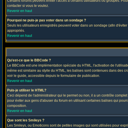
Certains forums peuvent limiter l'accès à certains utilisateurs ou groupes. Pour
contacter si vous le voulez.
Revenir en haut
Pourquoi ne puis-je pas voter dans un sondage ?
Seuls les utilisateurs enregistrés peuvent voter dans un sondage (afin d'éviter
appropriés.
Revenir en haut
Qu'est-ce que le BBCode ?
Le BBCode est une implémentation spéciale du HTML, l'activation de l'utilisat
même est similaire au styile du HTML, les balises sont contenues dans des croch
voir le guide, accessible depuis le formulaire de publication.
Revenir en haut
Puis-je utiliser le HTML?
Ceci dépend de l'administrateur qui le permet ou non, il a un contrôle comple
pour éviter aux gens d'abuser du forum en utilisant certaines balises qui pour
composition.
Revenir en haut
Que sont les Smileys ?
Les Smileys, ou Emoticons sont de petites images qui sont utilisées pour exprimer