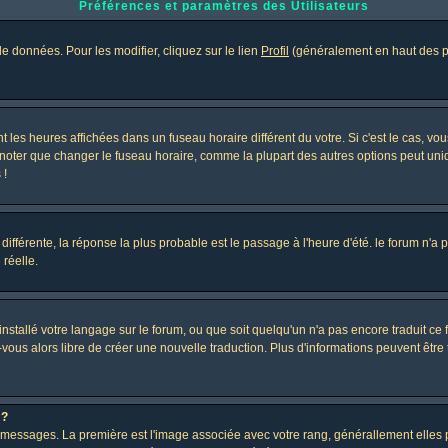
Préférences et paramètres des Utilisateurs
e données. Pour les modifier, cliquez sur le lien
Profil
(généralement en haut des pa
 les heures affichées dans un fuseau horaire différent du votre. Si c'est le cas, vo
 noter que changer le fuseau horaire, comme la plupart des autres options peut uniq
 !
 différente, la réponse la plus probable est le passage à l'heure d'été. le forum n'a
 réelle.
 installé votre langage sur le forum, ou que soit quelqu'un n'a pas encore traduit c
z-vous alors libre de créer une nouvelle traduction. Plus d'informations peuvent être
 ?
des messages. La première est l'image associée avec votre rang, générallement elle