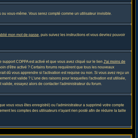
s ou vous-même. Vous serez compté comme un utilisateur invisible.
oublié mon mot de passe
, puis suivez les instructions et vous devriez pouvoir
 le support COPPA est activé et que vous avez cliqué sur le lien
J'ai moins de
soin d'être activé ? Certains forums requièrent que tous les nouveaux
ait dû vous apprendre si l'activation est requise ou non. Si vous avez reçu un
ement est valide ? L'une des raisons pour lesquelles l'activation est utilisée,
 valide, essayez alors de contacter l'administrateur du forum.
sque vous vous êtes enregistré) ou l'administrateur a supprimé votre compte
ment les comptes des utilisateurs n'ayant rien posté afin de réduire la taille