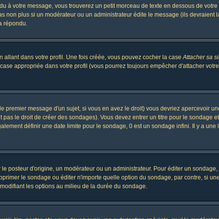
 à votre message, vous trouverez un petit morceau de texte en dessous de votre me
 pas non plus si un modérateur ou un administrateur édite le message (ils devraient l
 a répondu.
 allant dans votre profil. Une fois créée, vous pouvez cocher la case
Attacher sa s
case appropriée dans votre profil (vous pourrez toujours empêcher d'attacher votre
le premier message d'un sujet, si vous en avez le droit) vous devriez apercevoir un
 pas le droit de créer des sondages). Vous devez entrer un titre pour le sondage e
lement définir une date limite pour le sondage, 0 est un sondage infini. Il y a une l
osteur d'origine, un modérateur ou un administrateur. Pour éditer un sondage, cli
primer le sondage ou éditer n'importe quelle option du sondage, par contre, si un
 modifiant les options au milieu de la durée du sondage.