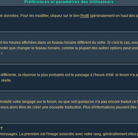
Préférences et paramètres des Utilisateurs
e données. Pour les modifier, cliquez sur le lien
Profil
(généralement en haut des pa
 les heures affichées dans un fuseau horaire différent du votre. Si c'est le cas, vo
 noter que changer le fuseau horaire, comme la plupart des autres options peut uniq
 !
 différente, la réponse la plus probable est le passage à l'heure d'été. le forum n'a
 réelle.
 installé votre langage sur le forum, ou que soit quelqu'un n'a pas encore traduit c
z-vous alors libre de créer une nouvelle traduction. Plus d'informations peuvent être
 ?
des messages. La première est l'image associée avec votre rang, générallement elle