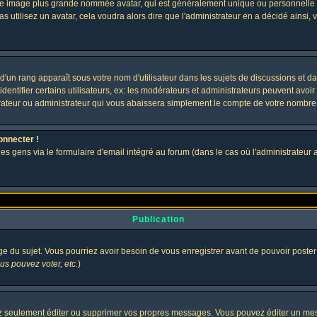
 une image plus grande nommée avatar, qui est généralement unique ou personnelle à c
as utilisez un avatar, cela voudra alors dire que l'administrateur en a décidé ains
d'un rang apparaît sous votre nom d'utilisateur dans les sujets de discussions et dans
tifier certains utilisateurs, ex: les modérateurs et administrateurs peuvent avoir u
rateur ou administrateur qui vous abaissera simplement le compte de votre nombre
onnecter !
gens via le formulaire d'email intégré au forum (dans le cas où l'administrateur aurai
Publication
age du sujet. Vous pourriez avoir besoin de vous enregistrer avant de pouvoir poster
s pouvez voter, etc.
)
 seulement éditer ou supprimer vos propres messages. Vous pouvez éditer un messa