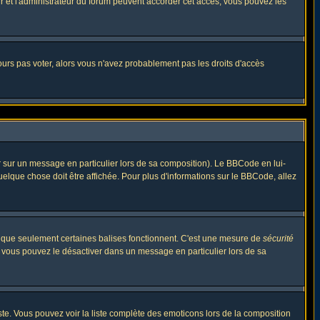
eur et l'administrateur du forum peuvent accorder cet accès, vous pouvez les
jours pas voter, alors vous n'avez probablement pas les droits d'accès
r sur un message en particulier lors de sa composition). Le BBCode en lui-
quelque chose doit être affichée. Pour plus d'informations sur le BBCode, allez
es que seulement certaines balises fonctionnent. C'est une mesure de
sécurité
, vous pouvez le désactiver dans un message en particulier lors de sa
triste. Vous pouvez voir la liste complète des emoticons lors de la composition