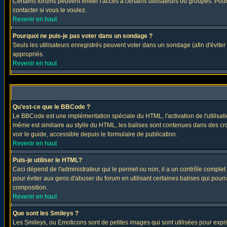
Certains forums peuvent limiter l'accès à certains utilisateurs ou groupes. Pour
contacter si vous le voulez.
Revenir en haut
Pourquoi ne puis-je pas voter dans un sondage ?
Seuls les utilisateurs enregistrés peuvent voter dans un sondage (afin d'éviter
appropriés.
Revenir en haut
Qu'est-ce que le BBCode ?
Le BBCode est une implémentation spéciale du HTML, l'activation de l'utilisat
même est similaire au styile du HTML, les balises sont contenues dans des croch
voir le guide, accessible depuis le formulaire de publication.
Revenir en haut
Puis-je utiliser le HTML?
Ceci dépend de l'administrateur qui le permet ou non, il a un contrôle comple
pour éviter aux gens d'abuser du forum en utilisant certaines balises qui pour
composition.
Revenir en haut
Que sont les Smileys ?
Les Smileys, ou Emoticons sont de petites images qui sont utilisées pour exprimer