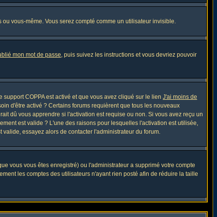
s ou vous-même. Vous serez compté comme un utilisateur invisible.
oublié mon mot de passe
, puis suivez les instructions et vous devriez pouvoir
 le support COPPA est activé et que vous avez cliqué sur le lien
J'ai moins de
soin d'être activé ? Certains forums requièrent que tous les nouveaux
ait dû vous apprendre si l'activation est requise ou non. Si vous avez reçu un
ement est valide ? L'une des raisons pour lesquelles l'activation est utilisée,
 valide, essayez alors de contacter l'administrateur du forum.
sque vous vous êtes enregistré) ou l'administrateur a supprimé votre compte
ment les comptes des utilisateurs n'ayant rien posté afin de réduire la taille