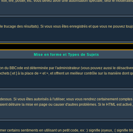
 voir, lire, poster, etc. vous devez avoir une autorisation spéciale, seul le modérat
 le trucage des résultats). Si vous vous êtes enregistrés et que vous ne pouvez tou
Mise en forme et Types de Sujets
ion du BBCode est déterminée par l'administrateur (vous pouvez aussi le désactive
ets [ et ] à la place de < et >, et offrent un meilleur contrôle sur la manière dont 
t dessus. Si vous êtes autorisés à l'utiliser, vous vous rendrez certainement compt
raient détruire la mise en page ou causer d'autres problèmes. Si le HTML est activé
 certains sentiments en utilisant un petit code, ex: :) signifie joyeux, :( signifie 