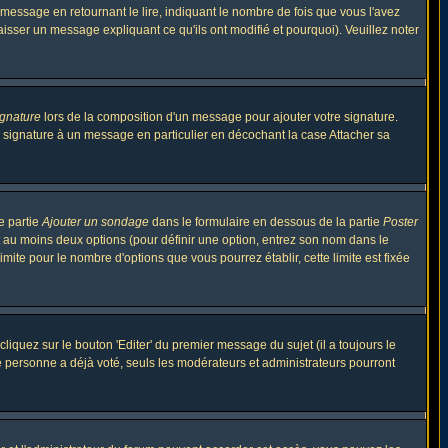
ssage en retournant le lire, indiquant le nombre de fois que vous l'avez
aisser un message expliquant ce qu'ils ont modifié et pourquoi). Veuillez noter
ignature
lors de la composition d'un message pour ajouter votre signature.
 signature à un message en particulier en décochant la case Attacher sa
e partie
Ajouter un sondage
dans le formulaire en dessous de la partie
Poster
t au moins deux options (pour définir une option, entrez son nom dans le
imite pour le nombre d'options que vous pourrez établir, cette limite est fixée
quez sur le bouton 'Editer' du premier message du sujet (il a toujours le
e personne a déjà voté, seuls les modérateurs et administrateurs pourront