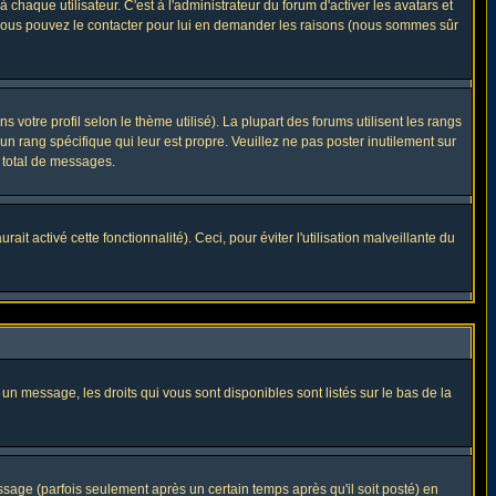
haque utilisateur. C'est à l'administrateur du forum d'activer les avatars et
i, vous pouvez le contacter pour lui en demander les raisons (nous sommes sûr
 votre profil selon le thème utilisé). La plupart des forums utilisent les rangs
n rang spécifique qui leur est propre. Veuillez ne pas poster inutilement sur
 total de messages.
t activé cette fonctionnalité). Ceci, pour éviter l'utilisation malveillante du
 un message, les droits qui vous sont disponibles sont listés sur le bas de la
ge (parfois seulement après un certain temps après qu'il soit posté) en