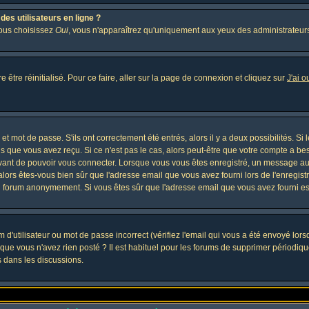
es utilisateurs en ligne ?
vous choisissez
Oui
, vous n'apparaîtrez qu'uniquement aux yeux des administrateur
 être réinitialisé. Pour ce faire, aller sur la page de connexion et cliquez sur
J'ai 
t mot de passe. S'ils ont correctement été entrés, alors il y a deux possibilités. Si
s que vous avez reçu. Si ce n'est pas le cas, alors peut-être que votre compte a be
avant de pouvoir vous connecter. Lorsque vous vous êtes enregistré, un message aur
, alors êtes-vous bien sûr que l'adresse email que vous avez fourni lors de l'enregistr
u forum anonymement. Si vous êtes sûr que l'adresse email que vous avez fourni est
d'utilisateur ou mot de passe incorrect (vérifiez l'email qui vous a été envoyé lor
que vous n'avez rien posté ? Il est habituel pour les forums de supprimer périodique
 dans les discussions.