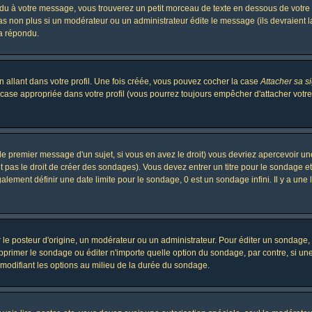
 à votre message, vous trouverez un petit morceau de texte en dessous de votre me
 pas non plus si un modérateur ou un administrateur édite le message (ils devraient l
 a répondu.
 allant dans votre profil. Une fois créée, vous pouvez cocher la case
Attacher sa s
case appropriée dans votre profil (vous pourrez toujours empêcher d'attacher votre
le premier message d'un sujet, si vous en avez le droit) vous devriez apercevoir un
 pas le droit de créer des sondages). Vous devez entrer un titre pour le sondage e
lement définir une date limite pour le sondage, 0 est un sondage infini. Il y a une l
osteur d'origine, un modérateur ou un administrateur. Pour éditer un sondage, cli
primer le sondage ou éditer n'importe quelle option du sondage, par contre, si un
 modifiant les options au milieu de la durée du sondage.