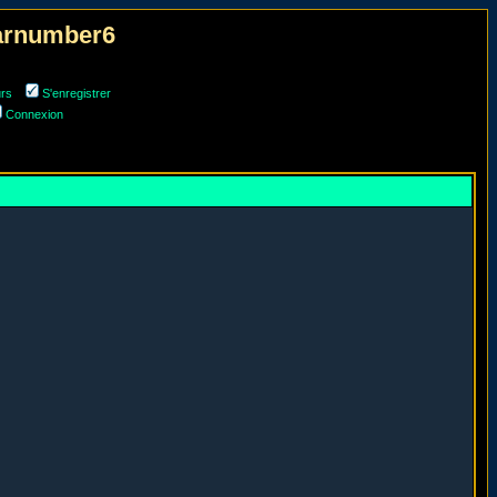
narnumber6
urs
S'enregistrer
Connexion