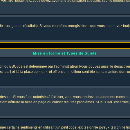
 voir, lire, poster, etc. vous devez avoir une autorisation spéciale, seul le modérat
 le trucage des résultats). Si vous vous êtes enregistrés et que vous ne pouvez tou
Mise en forme et Types de Sujets
ion du BBCode est déterminée par l'administrateur (vous pouvez aussi le désactive
ets [ et ] à la place de < et >, et offrent un meilleur contrôle sur la manière dont 
t dessus. Si vous êtes autorisés à l'utiliser, vous vous rendrez certainement compt
raient détruire la mise en page ou causer d'autres problèmes. Si le HTML est activé
 certains sentiments en utilisant un petit code, ex: :) signifie joyeux, :( signifie 