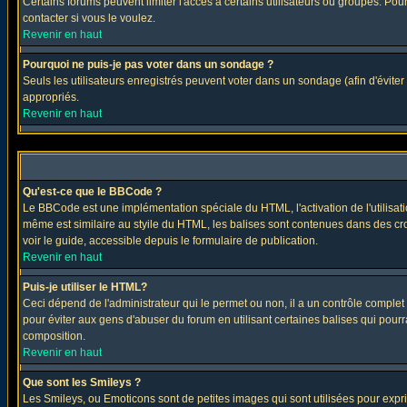
Certains forums peuvent limiter l'accès à certains utilisateurs ou groupes. Pour
contacter si vous le voulez.
Revenir en haut
Pourquoi ne puis-je pas voter dans un sondage ?
Seuls les utilisateurs enregistrés peuvent voter dans un sondage (afin d'éviter
appropriés.
Revenir en haut
Qu'est-ce que le BBCode ?
Le BBCode est une implémentation spéciale du HTML, l'activation de l'utilisat
même est similaire au styile du HTML, les balises sont contenues dans des croch
voir le guide, accessible depuis le formulaire de publication.
Revenir en haut
Puis-je utiliser le HTML?
Ceci dépend de l'administrateur qui le permet ou non, il a un contrôle comple
pour éviter aux gens d'abuser du forum en utilisant certaines balises qui pour
composition.
Revenir en haut
Que sont les Smileys ?
Les Smileys, ou Emoticons sont de petites images qui sont utilisées pour exprimer