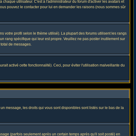
haque utilisateur. C'est à l'administrateur du forum d'activer les avatars et
i, vous pouvez le contacter pour lui en demander les raisons (nous sommes sûr
 votre profil selon le thème utilisé). La plupart des forums utilisent les rangs
n rang spécifique qui leur est propre. Veuillez ne pas poster inutilement sur
 total de messages.
t activé cette fonctionnalité). Ceci, pour éviter l'utilisation malveillante du
 un message, les droits qui vous sont disponibles sont listés sur le bas de la
ge (parfois seulement après un certain temps après qu'il soit posté) en