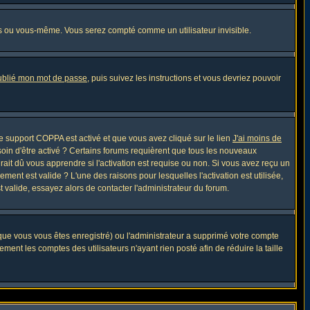
s ou vous-même. Vous serez compté comme un utilisateur invisible.
oublié mon mot de passe
, puis suivez les instructions et vous devriez pouvoir
 le support COPPA est activé et que vous avez cliqué sur le lien
J'ai moins de
soin d'être activé ? Certains forums requièrent que tous les nouveaux
ait dû vous apprendre si l'activation est requise ou non. Si vous avez reçu un
ement est valide ? L'une des raisons pour lesquelles l'activation est utilisée,
 valide, essayez alors de contacter l'administrateur du forum.
sque vous vous êtes enregistré) ou l'administrateur a supprimé votre compte
ment les comptes des utilisateurs n'ayant rien posté afin de réduire la taille