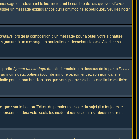
ssage en retournant le lire, indiquant le nombre de fois que vous l'avez
aisser un message expliquant ce qu'ils ont modifié et pourquoi). Veuillez noter
ignature
lors de la composition d'un message pour ajouter votre signature.
 signature à un message en particulier en décochant la case Attacher sa
e partie
Ajouter un sondage
dans le formulaire en dessous de la partie
Poster
t au moins deux options (pour définir une option, entrez son nom dans le
imite pour le nombre d'options que vous pourrez établir, cette limite est fixée
quez sur le bouton 'Editer' du premier message du sujet (il a toujours le
e personne a déjà voté, seuls les modérateurs et administrateurs pourront