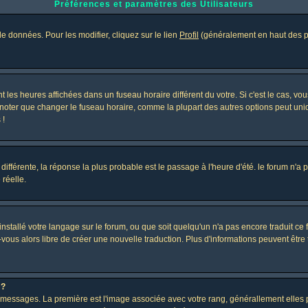
Préférences et paramètres des Utilisateurs
e données. Pour les modifier, cliquez sur le lien
Profil
(généralement en haut des pa
 les heures affichées dans un fuseau horaire différent du votre. Si c'est le cas, vo
 noter que changer le fuseau horaire, comme la plupart des autres options peut uniq
 !
 différente, la réponse la plus probable est le passage à l'heure d'été. le forum n'a
 réelle.
 installé votre langage sur le forum, ou que soit quelqu'un n'a pas encore traduit c
z-vous alors libre de créer une nouvelle traduction. Plus d'informations peuvent être
 ?
des messages. La première est l'image associée avec votre rang, générallement elle