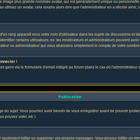
 une image plus grande nommée avatar, qui est généralement unique ou personnelle à c
as utilisez un avatar, cela voudra alors dire que l'administrateur en a décidé ains
d'un rang apparaît sous votre nom d'utilisateur dans les sujets de discussions et dans
tifier certains utilisateurs, ex: les modérateurs et administrateurs peuvent avoir u
rateur ou administrateur qui vous abaissera simplement le compte de votre nombre
onnecter !
gens via le formulaire d'email intégré au forum (dans le cas où l'administrateur aurai
Publication
age du sujet. Vous pourriez avoir besoin de vous enregistrer avant de pouvoir poster
s pouvez voter, etc.
)
 seulement éditer ou supprimer vos propres messages. Vous pouvez éditer un messa