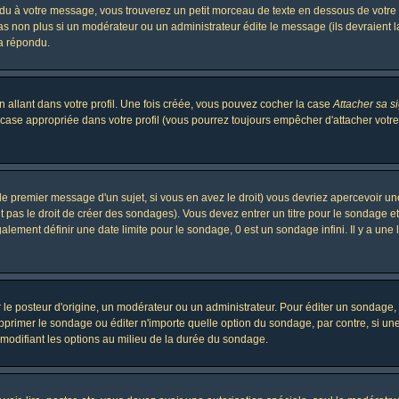
 à votre message, vous trouverez un petit morceau de texte en dessous de votre me
 pas non plus si un modérateur ou un administrateur édite le message (ils devraient l
 a répondu.
 allant dans votre profil. Une fois créée, vous pouvez cocher la case
Attacher sa s
case appropriée dans votre profil (vous pourrez toujours empêcher d'attacher votre
le premier message d'un sujet, si vous en avez le droit) vous devriez apercevoir un
 pas le droit de créer des sondages). Vous devez entrer un titre pour le sondage e
lement définir une date limite pour le sondage, 0 est un sondage infini. Il y a une l
osteur d'origine, un modérateur ou un administrateur. Pour éditer un sondage, cli
primer le sondage ou éditer n'importe quelle option du sondage, par contre, si un
 modifiant les options au milieu de la durée du sondage.