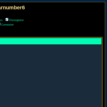
narnumber6
urs
S'enregistrer
Connexion