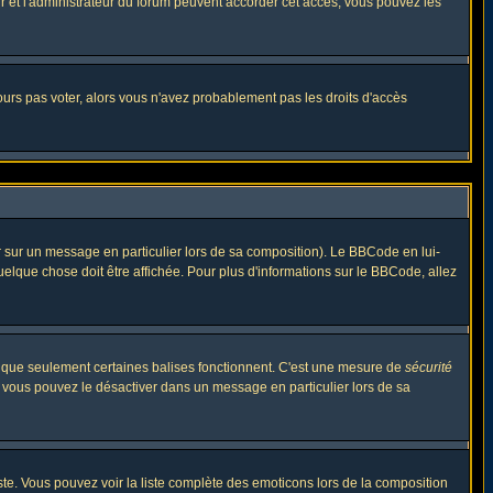
eur et l'administrateur du forum peuvent accorder cet accès, vous pouvez les
jours pas voter, alors vous n'avez probablement pas les droits d'accès
r sur un message en particulier lors de sa composition). Le BBCode en lui-
quelque chose doit être affichée. Pour plus d'informations sur le BBCode, allez
es que seulement certaines balises fonctionnent. C'est une mesure de
sécurité
, vous pouvez le désactiver dans un message en particulier lors de sa
triste. Vous pouvez voir la liste complète des emoticons lors de la composition