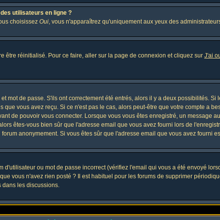
es utilisateurs en ligne ?
vous choisissez
Oui
, vous n'apparaîtrez qu'uniquement aux yeux des administrateur
 être réinitialisé. Pour ce faire, aller sur la page de connexion et cliquez sur
J'ai 
t mot de passe. S'ils ont correctement été entrés, alors il y a deux possibilités. Si
s que vous avez reçu. Si ce n'est pas le cas, alors peut-être que votre compte a be
avant de pouvoir vous connecter. Lorsque vous vous êtes enregistré, un message aur
, alors êtes-vous bien sûr que l'adresse email que vous avez fourni lors de l'enregistr
u forum anonymement. Si vous êtes sûr que l'adresse email que vous avez fourni est
d'utilisateur ou mot de passe incorrect (vérifiez l'email qui vous a été envoyé lor
que vous n'avez rien posté ? Il est habituel pour les forums de supprimer périodique
 dans les discussions.